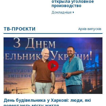
открыла уголовное
производство
Докладніше
ТВ-ПРОЄКТИ
Архів випусків
День будівельника у Харкові: люди, які
повертають місту життя