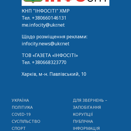
КНП "ІНФОСІТІ" ХМР
Тел.
+380660146131
me.infocity@ukr.net
Щодо розміщення реклами:
infocity.news@ukr.net
ТОВ «ГАЗЕТА «ІНФОСІТІ»
Тел.
+380668323770
Харків, м-н. Павлівський, 10
УКРАЇНА
ДЛЯ ЗВЕРНЕНЬ –
ПОЛІТИКА
ЗАПОБІГАННЯ
COVID-19
КОРУПЦІЇ
СУСПІЛЬСТВО
ПУБЛІЧНА
СПОРТ
ІНФОРМАЦІЯ