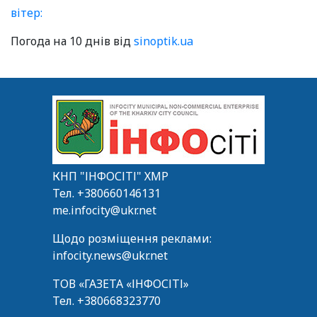
вітер:
Погода на 10 днів від
sinoptik.ua
КНП "ІНФОСІТІ" ХМР
Тел.
+380660146131
me.infocity@ukr.net
Щодо розміщення реклами:
infocity.news@ukr.net
ТОВ «ГАЗЕТА «ІНФОСІТІ»
Тел.
+380668323770