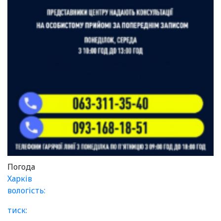
Погода
Харків
вологість:
тиск: