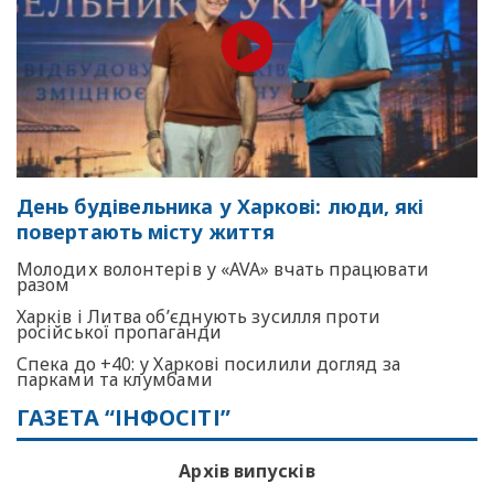
День будівельника у Харкові: люди, які
повертають місту життя
Молодих волонтерів у «AVA» вчать працювати
разом
Харків і Литва об’єднують зусилля проти
російської пропаганди
Спека до +40: у Харкові посилили догляд за
парками та клумбами
ГАЗЕТА “ІНФОСІТІ”
Архів випусків