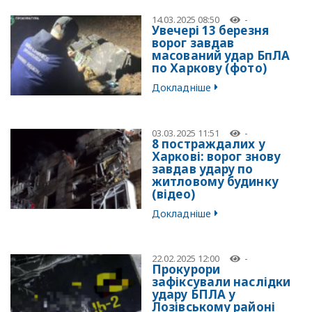
14.03.2025 08:50
-
Увечері 13 березня
ворог завдав
масований удар БпЛА
по Харкову (фото)
Докладніше
03.03.2025 11:51
-
8 постраждалих у
Харкові: ворог знову
завдав удару по
житловому будинку
(відео)
Докладніше
22.02.2025 12:00
-
Прокурори
зафіксували наслідки
удару БПЛА у
Лозівському районі