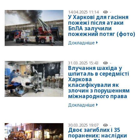
14.04.2025 11:14
-
У Харкові для гасіння
пожежі після атаки
БпЛА залучили
пожежний потяг (фото)
Докладніше
31.03.2025 15:43
-
Влучання шахіда у
шпиталь в середмісті
Харкова
класифікували як
злочин з порушенням
міжнародного права
Докладніше
30.03.2025 19:07
-
Двоє загиблих і 35
поранених: наслідки