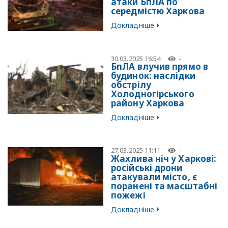
атаки БпЛА по
середмістю Харкова
Докладніше
30.03.2025 16:54
-
БпЛА влучив прямо в
будинок: наслідки
обстрілу
Холодногірського
району Харкова
Докладніше
27.03.2025 11:11
-
Жахлива ніч у Харкові:
російські дрони
атакували місто, є
поранені та масштабні
пожежі
Докладніше