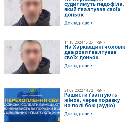
судитимуть педофіла,
який ґвалтував своїх
доньок
Докладніше
14.10.2024 15:25
-
На Харківщині чоловік
два роки ґвалтував
своїх доньок
Докладніше
21.09.2022 14:32
-
Рашисти ґвалтують
жінок, через поразку
на полі бою (аудіо)
Докладніше