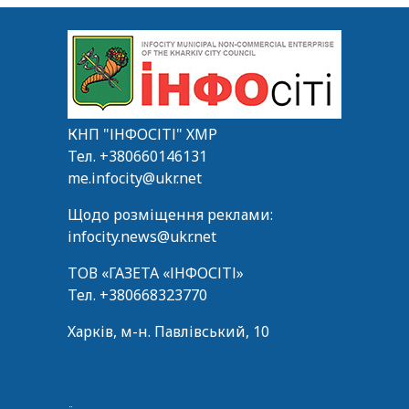
КНП "ІНФОСІТІ" ХМР
Тел.
+380660146131
me.infocity@ukr.net
Щодо розміщення реклами:
infocity.news@ukr.net
ТОВ «ГАЗЕТА «ІНФОСІТІ»
Тел.
+380668323770
Харків, м-н. Павлівський, 10