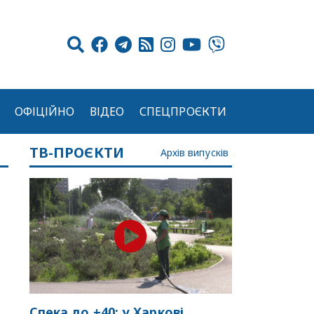
ОФІЦІЙНО
ВІДЕО
СПЕЦПРОЄКТИ
ТВ-ПРОЄКТИ
Архів випусків
Спека до +40: у Харкові