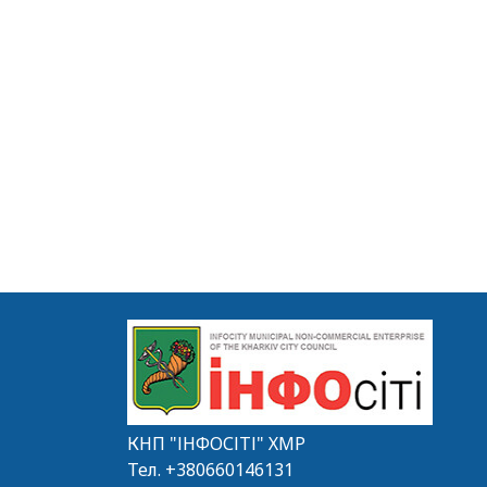
КНП "ІНФОСІТІ" ХМР
Тел.
+380660146131