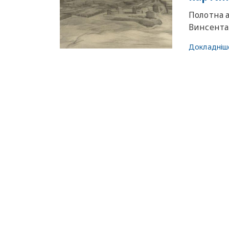
Полотна 
Винсента 
Докладніш