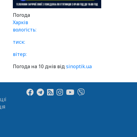
Погода
Харків
вологість:
тиск:
вітер:
Погода на 10 днів від
sinoptik.ua
ЦІЇ
ІЯ