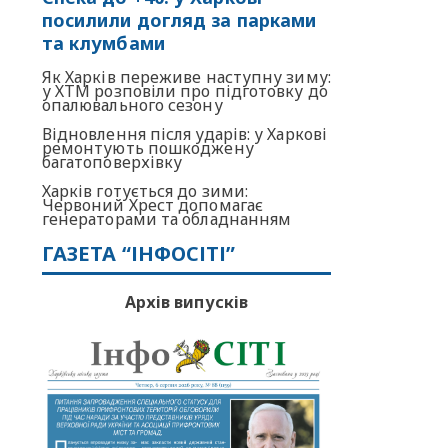
посилили догляд за парками
та клумбами
Як Харків переживе наступну зиму:
у ХТМ розповіли про підготовку до
опалювального сезону
Відновлення після ударів: у Харкові
ремонтують пошкоджену
багатоповерхівку
Харків готується до зими:
Червоний Хрест допомагає
генераторами та обладнанням
ГАЗЕТА “ІНФОСІТІ”
Архів випусків