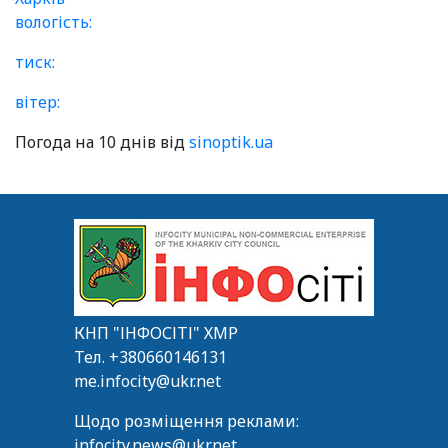
вологість:
тиск:
вітер:
Погода на 10 днів від
sinoptik.ua
КНП "ІНФОСІТІ" ХМР
Тел.
+380660146131
me.infocity@ukr.net
Щодо розміщення реклами:
infocity.news@ukr.net