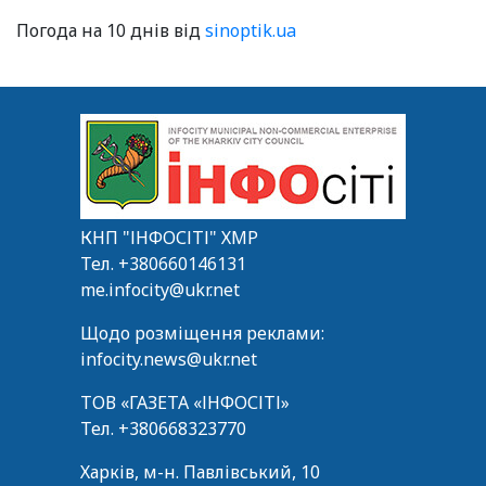
Погода на 10 днів від
sinoptik.ua
КНП "ІНФОСІТІ" ХМР
Тел.
+380660146131
me.infocity@ukr.net
Щодо розміщення реклами:
infocity.news@ukr.net
ТОВ «ГАЗЕТА «ІНФОСІТІ»
Тел.
+380668323770
Харків, м-н. Павлівський, 10