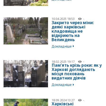
10.04.2025 18:53
-
Закрито через міни:
деякі харківські
кладовища не
відкриють на
Великдень
Докладніше
18.02.2025 19:17
-
Пам’ять крізь роки: як у
Харкові доглядають
місця поховань
видатних діячів
Докладніше
18.09.2024 13:27
-
Харківські