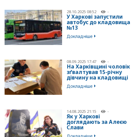
28.10.2025 08:52
-
У Харкові запустили
автобус до кладовища
№13
Докладніше
08.09.2025 17:47
-
На Харківщині чоловік
зґвалтував 15-річну
дівчину на кладовищі
Докладніше
14.08.2025 21:15
-
Як у Харкові
доглядають за Алеєю
Слави
Докладніше