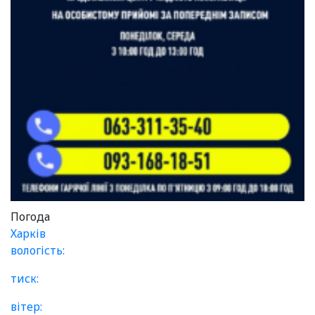
Погода
Харків
вологість:
тиск:
вітер: