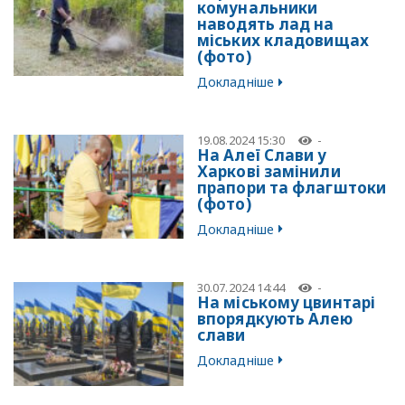
комунальники
наводять лад на
міських кладовищах
(фото)
Докладніше
19.08.2024 15:30
-
На Алеї Слави у
Харкові замінили
прапори та флагштоки
(фото)
Докладніше
30.07.2024 14:44
-
На міському цвинтарі
впорядкують Алею
слави
Докладніше