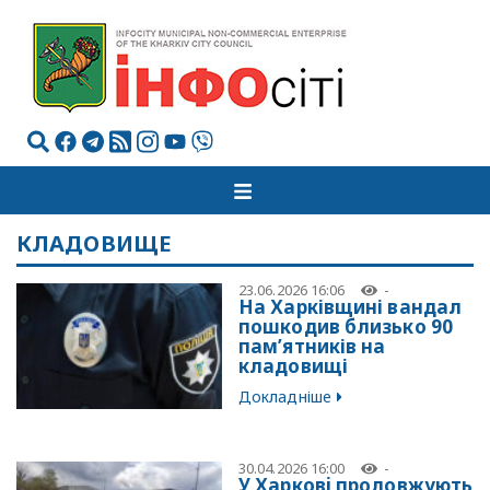
КЛАДОВИЩЕ
23.06.2026 16:06
-
На Харківщині вандал
пошкодив близько 90
пам’ятників на
кладовищі
Докладніше
30.04.2026 16:00
-
У Харковi продовжують