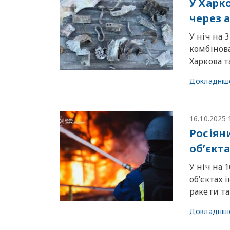
У Харк
через 
У ніч на 
комбінова
Харкова та
Докладніш
16.10.2025 
Росіян
об’єкт
У ніч на 
об’єктах 
ракети та
Докладніш