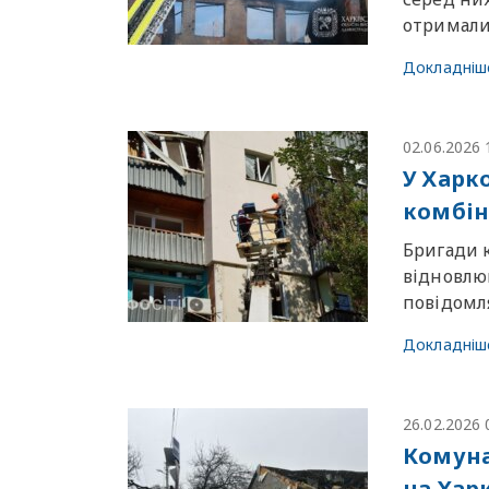
отримал
Докладніш
02.06.2026 
У Харк
комбін
Бригади к
відновлю
повідомля
Докладніш
26.02.2026 
Комуна
на Харк