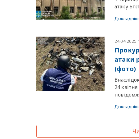
атаку БпЛ
Докладніш
24.04.2025 
Прокур
атаки 
(фото)
Внаслідо
24 квітн
повідомля
Докладніш
Чи