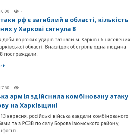
10:00
-
таки рф є загиблий в області, кількість
них у Харкові сягнула 8
доби ворожих ударів зазнали м. Харків і 6 населених
арківської області. Внаслідок обстрілів одна людина
 8 постраждали,
е
17:50
-
ька армія здійснила комбіновану атаку
ову на Харківщині
 13 вересня, російські війська завдали комбінованого
ами та з РСЗВ по селу Борова Ізюмського району,
нфосіті.