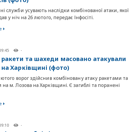
і служби усувають наслідки комбінованої атаки, якої
дав у ніч на 26 лютого, передає Інфосіті.
е
09:45
-
 ракети та шахеди масовано атакували
 на Харківщині (фото)
лютого ворог здійснив комбіновану атаку ракетами та
на м. Лозова на Харківщині. Є загиблі та поранені
е
09:10
-