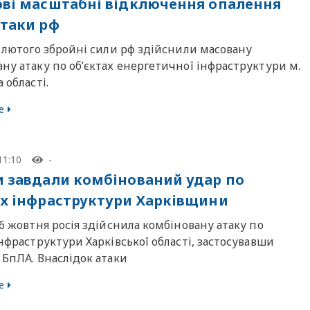
ові масштабні відключення опалення
атаки рф
3 лютого збройні сили рф здійснили масовану
ну атаку по об’єктах енергетичної інфраструктури м.
 області.
е
11:10
-
и завдали комбінований удар по
ах інфраструктури Харківщини
16 жовтня росія здійснила комбіновану атаку по
інфраструктури Харківської області, застосувавши
 БпЛА. Внаслідок атаки
е