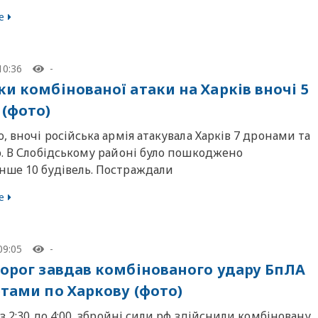
е
10:36
-
ки комбінованої атаки на Харків вночі 5
 (фото)
, вночі російська армія атакувала Харків 7 дронами та
ю. В Слобідському районі було пошкоджено
ше 10 будівель. Постраждали
е
09:05
-
ворог завдав комбінованого удару БпЛА
етами по Харкову (фото)
 з 2:30 до 4:00, збройні сили рф здійснили комбіновану