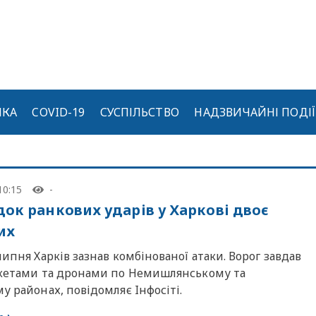
ИКА
COVID-19
СУСПІЛЬСТВО
НАДЗВИЧАЙНІ ПОДІЇ
10:15
-
док ранкових ударів у Харкові двоє
их
липня Харків зазнав комбінованої атаки. Ворог завдав
акетами та дронами по Немишлянському та
у районах, повідомляє Iнфосiтi.