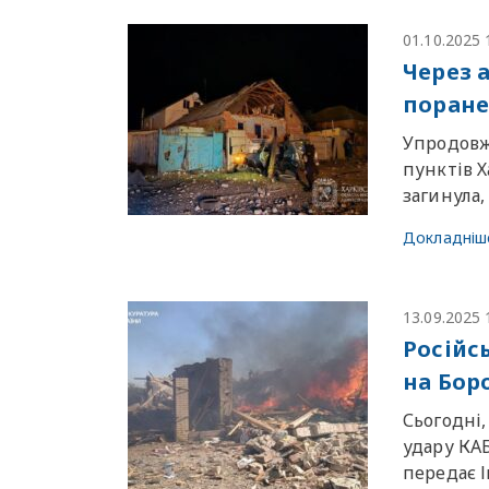
01.10.2025 
Через а
поране
Упродовж 
пунктів Х
загинула,
Докладніш
13.09.2025 
Російс
на Бор
Сьогодні,
удару КАБ
передає І