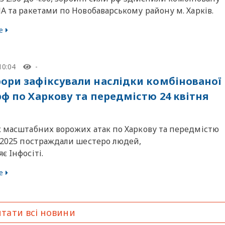
А та ракетами по Новобаварському району м. Харків.
е
10:04
-
ори зафіксували наслідки комбінованої
рф по Харкову та передмістю 24 квітня
к масштабних ворожих атак по Харкову та передмістю
я 2025 постраждали шестеро людей,
є Iнфосiтi.
е
тати всі новини