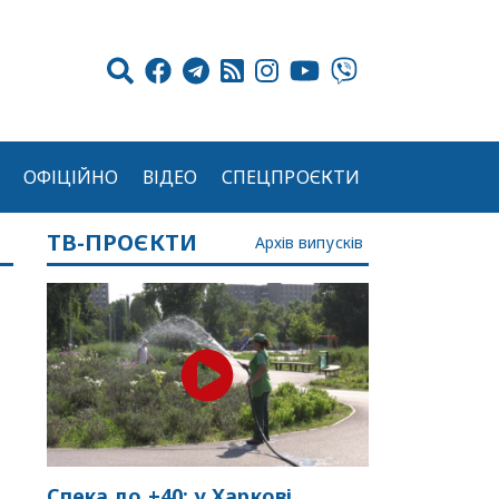
ОФІЦІЙНО
ВІДЕО
СПЕЦПРОЄКТИ
ТВ-ПРОЄКТИ
Архів випусків
Спека до +40: у Харкові