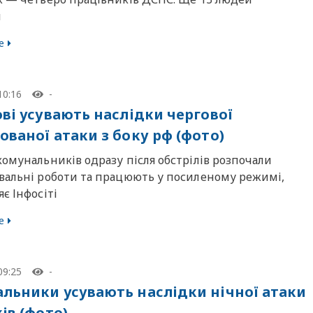
и
е
10:16
-
ові усувають наслідки чергової
ованої атаки з боку рф (фото)
омунальників одразу після обстрілів розпочали
вальні роботи та працюють у посиленому режимі,
є Інфосіті
е
09:25
-
льники усувають наслідки нічної атаки
ів (фото)