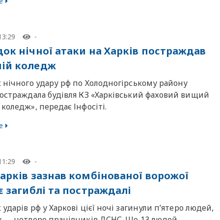
е
13:29
-
док нічної атаки на Харків постраждав
ій коледж
 нічного удару рф по Холодногірському району
постраждала будівля КЗ «Харківський фаховий вищий
коледж», передає Інфосіті.
е
11:29
-
Харків зазнав комбінованої ворожої
є загиблі та постраждалі
 ударів рф у Харкові цієї ночі загинули п’ятеро людей,
х — четверо працівників ДСНС. Ще 13 людей