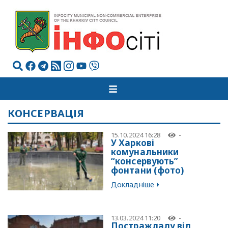
КОНСЕРВАЦІЯ
15.10.2024 16:28
-
У Харкові
комунальники
“консервують”
фонтани (фото)
Докладніше
13.03.2024 11:20
-
Постраждалу від