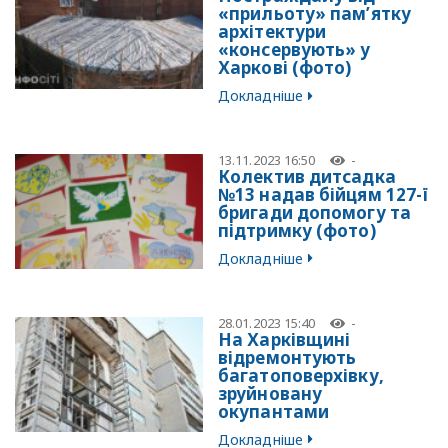
«прильоту» пам’ятку
архітектури
«консервують» у
Харкові (фото)
Докладніше
13.11.2023 16:50
-
Колектив дитсадка
№13 надав бійцям 127-ї
бригади допомогу та
підтримку (фото)
Докладніше
28.01.2023 15:40
-
На Харківщині
відремонтують
багатоповерхівку,
зруйновану
окупантами
Докладніше