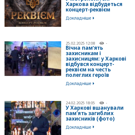
Харкова відбудеться
концерт-реквієм
Докладніше
25.02.2025 12:08
-
Вічна памʼять
захисникам і
захисницям: у Харкові
відбувся концерт-
реквієм на честь
полеглих героїв
Докладніше
24.02.2025 18:05
-
У Харкові вшанували
пам’ять загиблих
захисників (фото)
Докладніше