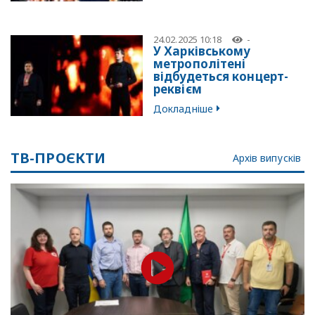
24.02.2025 10:18
-
У Харківському
метрополітені
відбудеться концерт-
реквієм
Докладніше
ТВ-ПРОЄКТИ
Архів випусків