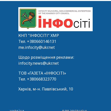
КНП "ІНФОСІТІ" ХМР
Тел.
+380660146131
me.infocity@ukr.net
Щодо розміщення реклами:
infocity.news@ukr.net
ТОВ «ГАЗЕТА «ІНФОСІТІ»
Тел.
+380668323770
Харків, м-н. Павлівський, 10