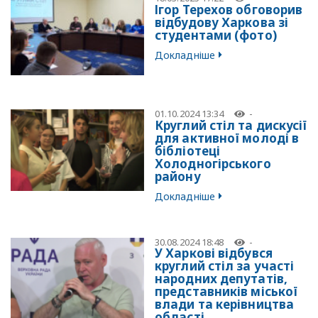
Ігор Терехов обговорив
відбудову Харкова зі
студентами (фото)
Докладніше
01.10.2024 13:34
-
Круглий стіл та дискусії
для активної молоді в
бібліотеці
Холодногірського
району
Докладніше
30.08.2024 18:48
-
У Харкові відбувся
круглий стіл за участі
народних депутатів,
представників міської
влади та керівництва
області