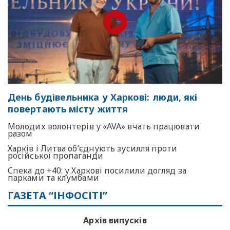
День будівельника у Харкові: люди, які
повертають місту життя
Молодих волонтерів у «AVA» вчать працювати
разом
Харків і Литва об’єднують зусилля проти
російської пропаганди
Спека до +40: у Харкові посилили догляд за
парками та клумбами
ГАЗЕТА “ІНФОСІТІ”
Архів випусків