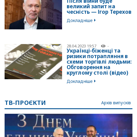
Після війни буде
великий запит на
чесність — Ігор Терехов
Докладніше
28.04.2023 19:57
-
Українці-біженці та
ризики потрапляння в
схеми торгівлі людьми:
Обговорення на
круглому столі (відео)
Докладніше
ТВ-ПРОЄКТИ
Архів випусків