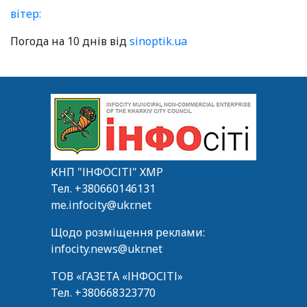
вітер:
Погода на 10 днів від
sinoptik.ua
КНП "ІНФОСІТІ" ХМР
Тел.
+380660146131
me.infocity@ukr.net
Щодо розміщення реклами:
infocity.news@ukr.net
ТОВ «ГАЗЕТА «ІНФОСІТІ»
Тел.
+380668323770