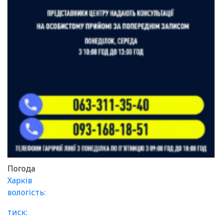
Погода
Харків
вологість:
тиск: