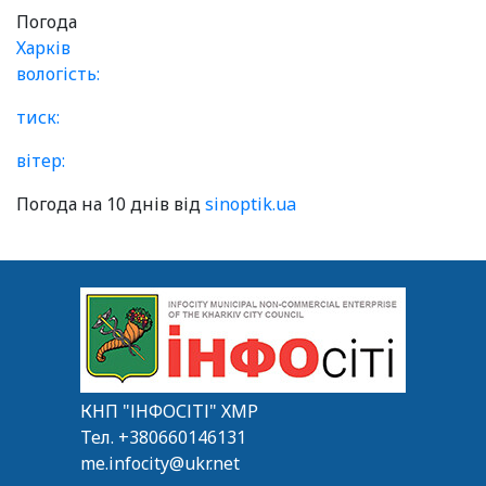
Погода
Харків
вологість:
тиск:
вітер:
Погода на 10 днів від
sinoptik.ua
КНП "ІНФОСІТІ" ХМР
Тел.
+380660146131
me.infocity@ukr.net