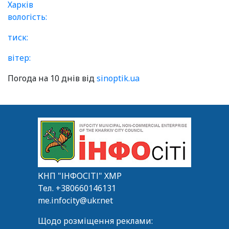
Харків
вологість:
тиск:
вітер:
Погода на 10 днів від
sinoptik.ua
КНП "ІНФОСІТІ" ХМР
Тел.
+380660146131
me.infocity@ukr.net
Щодо розміщення реклами: