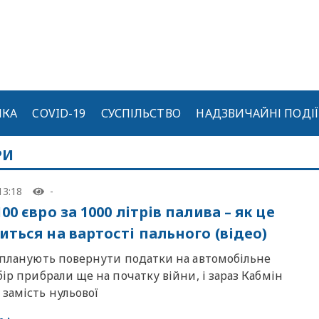
ИКА
COVID-19
СУСПІЛЬСТВО
НАДЗВИЧАЙНІ ПОДІЇ
РИ
13:18
-
00 євро за 1000 літрів палива – як це
иться на вартості пального (відео)
і планують повернути податки на автомобільне
бір прибрали ще на початку війни, і зараз Кабмін
замість нульової