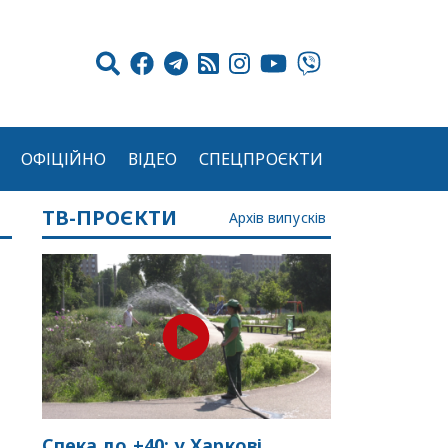
ОФІЦІЙНО
ВІДЕО
СПЕЦПРОЄКТИ
ТВ-ПРОЄКТИ
Архів випусків
Спека до +40: у Харкові