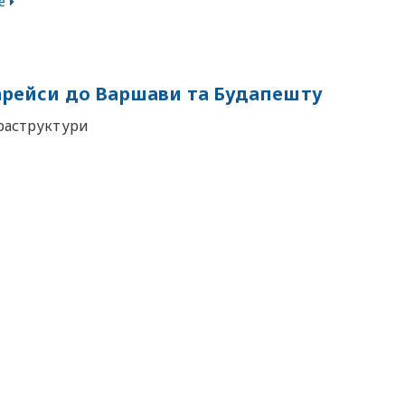
е
іарейси до Варшави та Будапешту
фраструктури