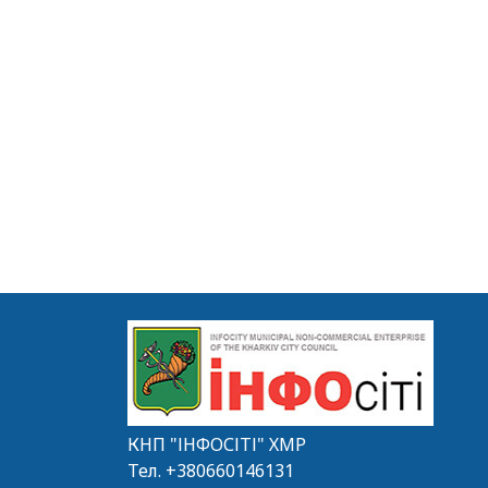
КНП "ІНФОСІТІ" ХМР
Тел.
+380660146131