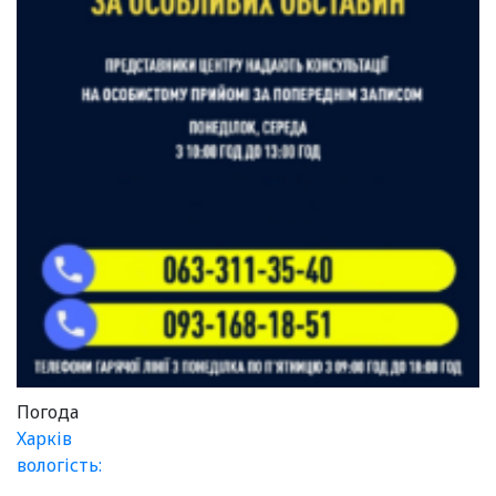
Погода
Харків
вологість: