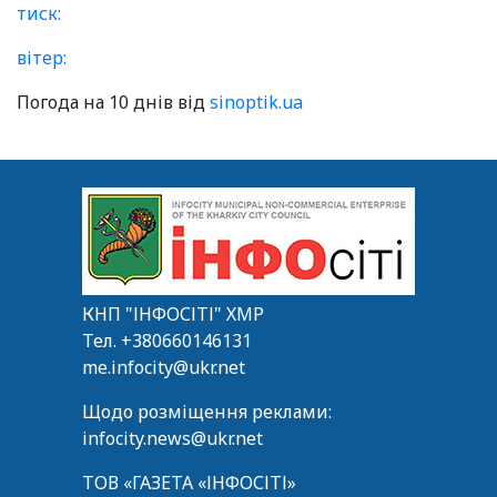
тиск:
вітер:
Погода на 10 днів від
sinoptik.ua
КНП "ІНФОСІТІ" ХМР
Тел.
+380660146131
me.infocity@ukr.net
Щодо розміщення реклами:
infocity.news@ukr.net
ТОВ «ГАЗЕТА «ІНФОСІТІ»