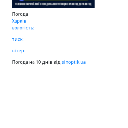
Погода
Харків
вологість:
тиск:
вітер:
Погода на 10 днів від
sinoptik.ua