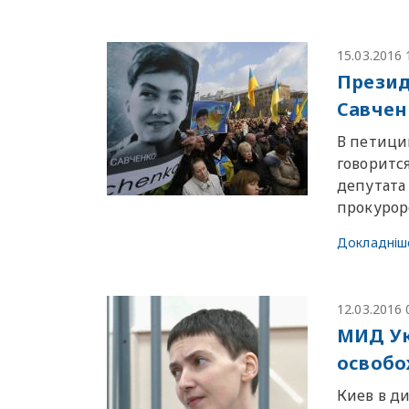
15.03.2016 
Презид
Савчен
В петици
говоритс
депутата
прокурор
Докладніш
12.03.2016 
МИД Ук
освобо
Киев в д