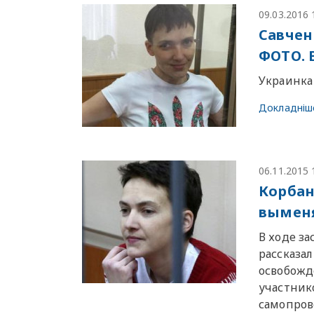
09.03.2016 
Савчен
ФОТО.
Украинка
Докладніш
06.11.2015 
Корбан
выменя
В ходе з
рассказа
освобожд
участник
самопро