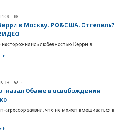
14:03
-
Керри в Москву. РФ&США. Оттепель?
 ВИДЕО
е насторожились любезностью Керри в
е
10:14
-
отказал Обаме в освобождении
ко
т-агрессор заявил, что не может вмешиваться в
е