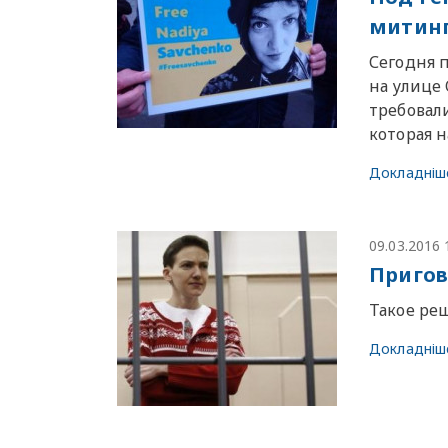
митинг
Сегодня 
на улице
требовал
которая 
Докладніш
09.03.2016 
Пригов
Такое ре
Докладніш