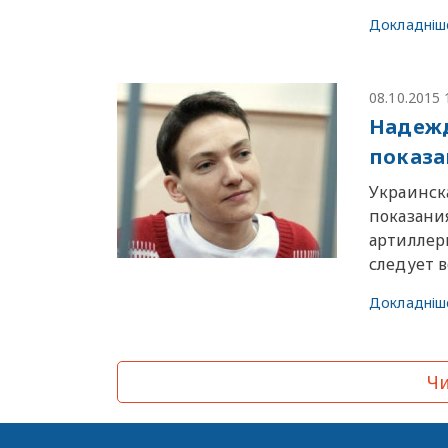
Докладніш
08.10.2015 
Надежд
показа
Украинск
показания
артиллери
следует 
Докладніш
Чи