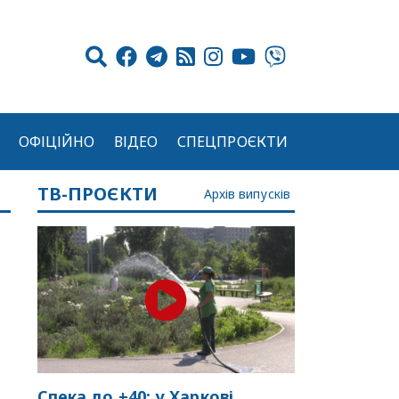
ОФІЦІЙНО
ВІДЕО
СПЕЦПРОЄКТИ
ТВ-ПРОЄКТИ
Архів випусків
Спека до +40: у Харкові