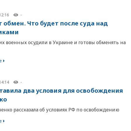
12:16
-
т обмен. Что будет после суда над
иками
их военных осудили в Украине и готовы обменять на
е
14:14
-
тавила два условия для освобождения
ко
ченко рассказала об условиях РФ по освобождению
е