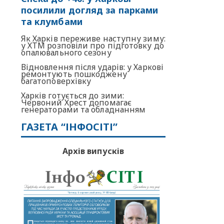
посилили догляд за парками
та клумбами
Як Харків переживе наступну зиму:
у ХТМ розповіли про підготовку до
опалювального сезону
Відновлення після ударів: у Харкові
ремонтують пошкоджену
багатоповерхівку
Харків готується до зими:
Червоний Хрест допомагає
генераторами та обладнанням
ГАЗЕТА “ІНФОСІТІ”
Архів випусків