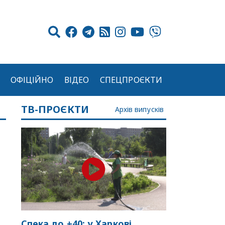
ОФІЦІЙНО
ВІДЕО
СПЕЦПРОЄКТИ
ТВ-ПРОЄКТИ
Архів випусків
Спека до +40: у Харкові