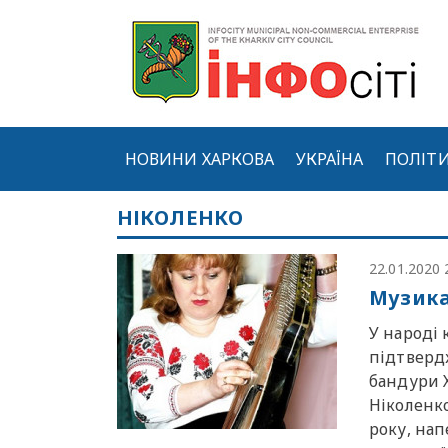
НОВИНИ ХАРКОВА
УКРАЇНА
ПОЛІТ
НІКОЛЕНКО
22.01.2020 
Музика
У народі 
підтверд
бандури 
Ніколенко
року, нап