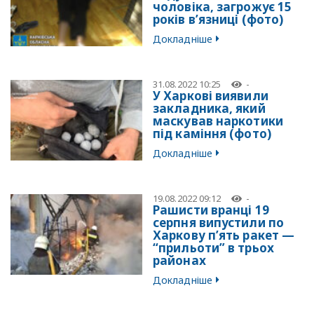
чоловіка, загрожує 15
років в’язниці (фото)
Докладніше
31.08.2022 10:25
-
У Харкові виявили
закладника, який
маскував наркотики
під каміння (фото)
Докладніше
19.08.2022 09:12
-
Рашисти вранці 19
серпня випустили по
Харкову п’ять ракет —
“прильоти” в трьох
районах
Докладніше