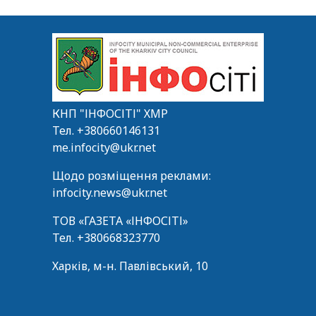
КНП "ІНФОСІТІ" ХМР
Тел.
+380660146131
me.infocity@ukr.net
Щодо розміщення реклами:
infocity.news@ukr.net
ТОВ «ГАЗЕТА «ІНФОСІТІ»
Тел.
+380668323770
Харків, м-н. Павлівський, 10