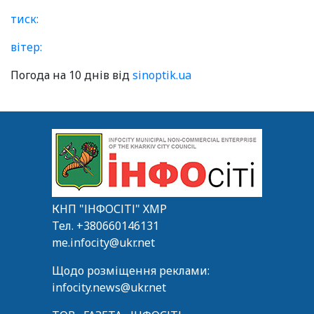
тиск:
вітер:
Погода на 10 днів від
sinoptik.ua
КНП "ІНФОСІТІ" ХМР
Тел.
+380660146131
me.infocity@ukr.net
Щодо розміщення реклами:
infocity.news@ukr.net