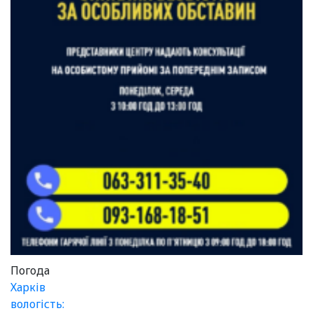
Погода
Харків
вологість: