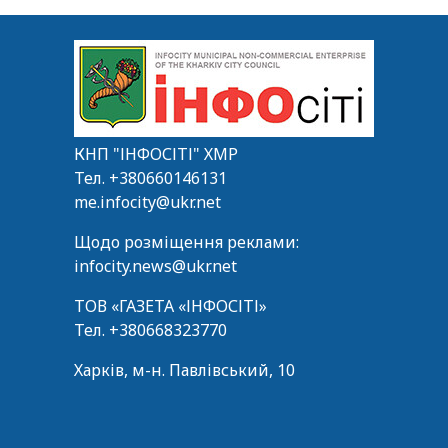
КНП "ІНФОСІТІ" ХМР
Тел.
+380660146131
me.infocity@ukr.net
Щодо розміщення реклами:
infocity.news@ukr.net
ТОВ «ГАЗЕТА «ІНФОСІТІ»
Тел.
+380668323770
Харків, м-н. Павлівський, 10