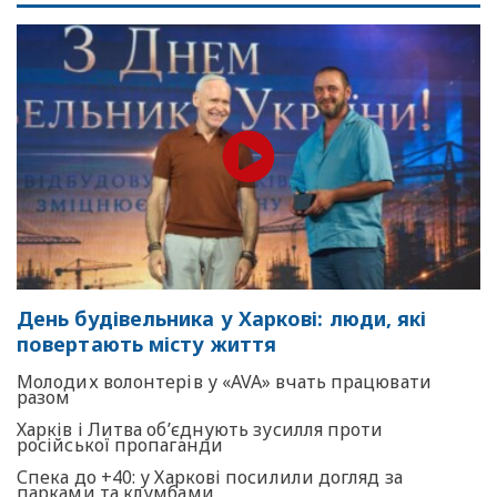
День будівельника у Харкові: люди, які
повертають місту життя
Молодих волонтерів у «AVA» вчать працювати
разом
Харків і Литва об’єднують зусилля проти
російської пропаганди
Спека до +40: у Харкові посилили догляд за
парками та клумбами