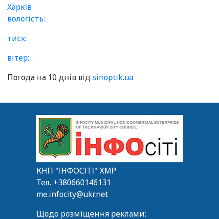
Харків
вологість:
тиск:
вітер:
Погода на 10 днів від
sinoptik.ua
КНП "ІНФОСІТІ" ХМР
Тел.
+380660146131
me.infocity@ukr.net
Щодо розміщення реклами: