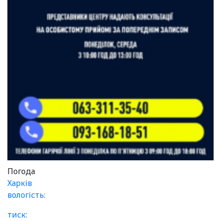
Погода
Харків
вологість:
тиск: