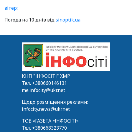
вітер:
Погода на 10 днів від
sinoptik.ua
КНП "ІНФОСІТІ" ХМР
Тел.
+380660146131
me.infocity@ukr.net
Щодо розміщення реклами:
infocity.news@ukr.net
ТОВ «ГАЗЕТА «ІНФОСІТІ»
Тел.
+380668323770