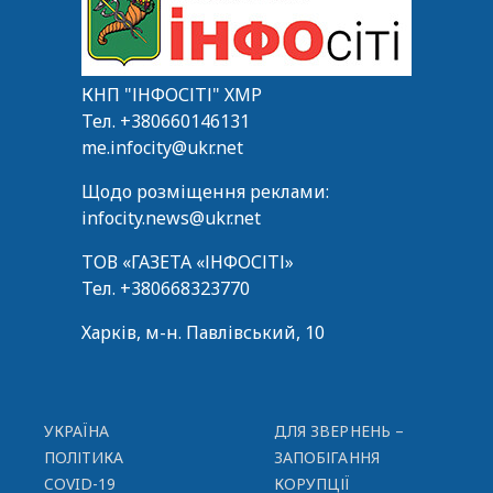
КНП "ІНФОСІТІ" ХМР
Тел.
+380660146131
me.infocity@ukr.net
Щодо розміщення реклами:
infocity.news@ukr.net
ТОВ «ГАЗЕТА «ІНФОСІТІ»
Тел.
+380668323770
Харків, м-н. Павлівський, 10
УКРАЇНА
ДЛЯ ЗВЕРНЕНЬ –
ПОЛІТИКА
ЗАПОБІГАННЯ
COVID-19
КОРУПЦІЇ