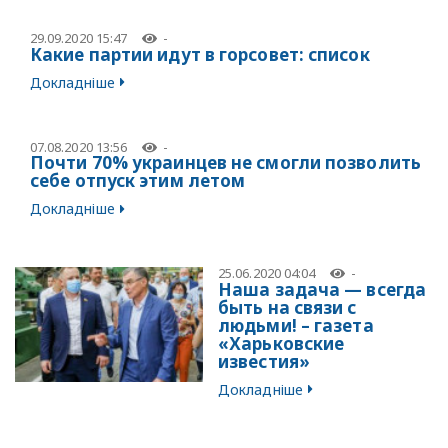
29.09.2020 15:47
-
Какие партии идут в горсовет: список
Докладніше
07.08.2020 13:56
-
Почти 70% украинцев не смогли позволить
себе отпуск этим летом
Докладніше
25.06.2020 04:04
-
Наша задача — всегда
быть на связи с
людьми! – газета
«Харьковские
известия»
Докладніше