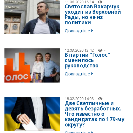
11.06.2020 16:34
-
Святослав Вакарчук
уходит из Верховной
Рады, но не из
политики
Докладніше
12.03.2020 13:42
-
В партии “Голос”
сменилось
руководство
Докладніше
18.02.2020 14:08
-
Две Светличные и
девять безработных.
Что известно о
кандидатах по 179-му
округу?
Докладніше