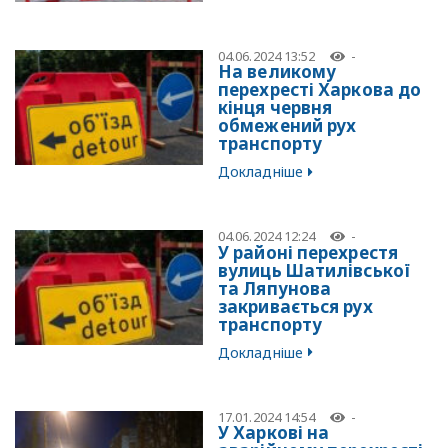
04.06.2024 13:52
-
На великому
перехресті Харкова до
кінця червня
обмежений рух
транспорту
Докладніше
04.06.2024 12:24
-
У районі перехрестя
вулиць Шатилівської
та Ляпунова
закривається рух
транспорту
Докладніше
17.01.2024 14:54
-
У Харкові на