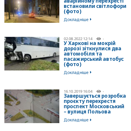
аварійному перехресті
встановили світлофори
(фото)
Докладніше
02.08.2022 12:14
-
У Харкові на мокрій
дорозі зіткнулися два
автомобіля та
пасажирський автобус
(фото)
Докладніше
16.10.2019 16:04
-
Завершується розробка
проєкту перехрестя
проспект Московський
– вулиця Польова
Докладніше