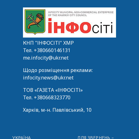
КНП "ІНФОСІТІ" ХМР
Тел.
+380660146131
me.infocity@ukr.net
Щодо розміщення реклами:
infocity.news@ukr.net
ТОВ «ГАЗЕТА «ІНФОСІТІ»
Тел.
+380668323770
Харків, м-н. Павлівський, 10
УКРАЇНА
ДЛЯ ЗВЕРНЕНЬ –