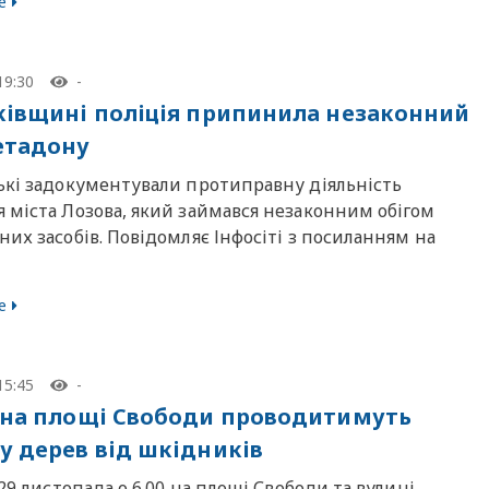
е
19:30
-
ківщині поліція припинила незаконний
етадону
ькі задокументували протиправну діяльність
 міста Лозова, який займався незаконним обігом
их засобів. Повідомляє Інфосіті з посиланням на
е
15:45
-
 на площі Свободи проводитимуть
у дерев від шкідників
 29 листопада о 6.00 на площі Свободи та вулиці