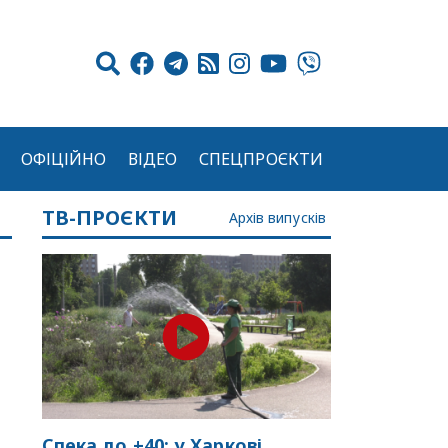
ОФІЦІЙНО
ВІДЕО
СПЕЦПРОЄКТИ
ТВ-ПРОЄКТИ
Архів випусків
Спека до +40: у Харкові