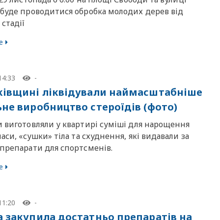
 буде проводитися обробка молодих дерев від
стадії
е
14:33
-
ківщині ліквідували наймасштабніше
ьне виробництво стероїдів (фото)
и виготовляли у квартирі суміші для нарощення
маси, «сушки» тіла та схуднення, які видавали за
 препарати для спортсменів.
е
11:20
-
а закупила достатньо препаратів на