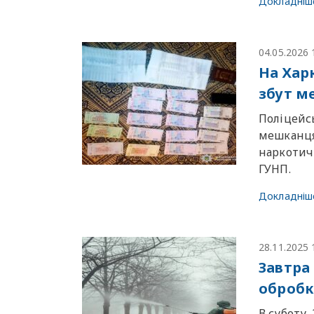
Докладніш
04.05.2026 
На Хар
збут м
Поліцейс
мешканця
наркотичн
ГУНП.
Докладніш
28.11.2025 
Завтра
обробк
В суботу,