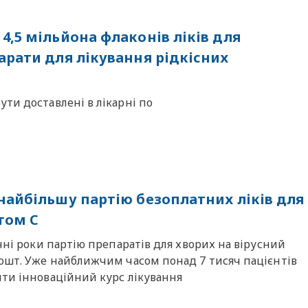
4,5 мільйона флаконів ліків для
арати для лікування рідкісних
ти доставлені в лікарні по
найбільшу партію безоплатних ліків для
том С
нні роки партію препаратів для хворих на вірусний
кошт. Уже найближчим часом понад 7 тисяч пацієнтів
йти інноваційний курс лікування