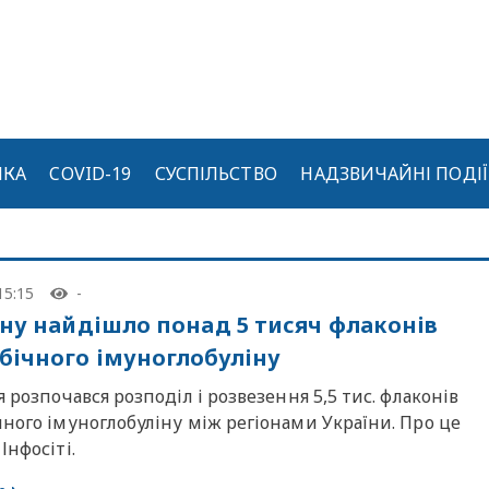
ИКА
COVID-19
СУСПІЛЬСТВО
НАДЗВИЧАЙНІ ПОДІЇ
15:15
-
їну найдішло понад 5 тисяч флаконів
бічного імуноглобуліну
я розпочався розподіл і розвезення 5,5 тис. флаконів
ного імуноглобуліну між регіонами України. Про це
Інфосіті.