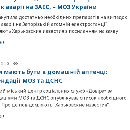
 аварії на ЗАЕС, – МОЗ України
закупила достатньо необхідних препаратів на випадок
аварії на Запорізькій атомній електростанції.
яють Харьковские известия з посиланням на заяву
е
15:50
-
ки мають бути в домашній аптечці:
ндації МОЗ та ДСНС
ий міський центр соціальних служб «Довіра» за
аціями МОЗ та ДСНС опублікував список необхідного
. Про це повідомляють “Харьковские известия”.
е