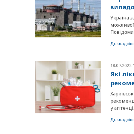
випадок
Україна 
можливої 
Повідомл
Докладніш
18.07.2022 
Які лі
рекоме
Харківськ
рекоменд
у аптечці
Докладніш