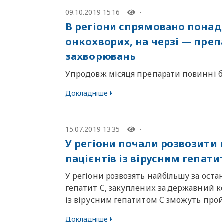
09.10.2019 15:16
-
В регіони спрямовано понад 
онкохворих, на черзі — преп
захворювань
Упродовж місяця препарати повинні бу
Докладніше
15.07.2019 13:35
-
У регіони почали розвозити 
пацієнтів із вірусним гепати
У регіони розвозять найбільшу за оста
гепатит C, закуплених за державний 
із вірусним гепатитом C зможуть про
Докладніше