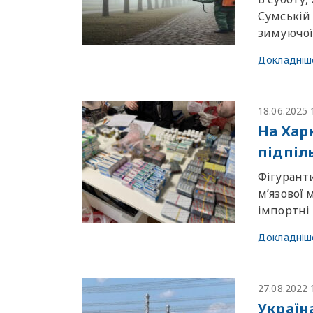
Сумській
зимуючої 
Докладніш
18.06.2025 
На Хар
підпіл
Фігурант
м’язової 
імпортні
Докладніш
27.08.2022 
Україн