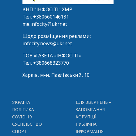
КНП "ІНФОСІТІ" ХМР
Тел.
+380660146131
me.infocity@ukr.net
Щодо розміщення реклами:
infocity.news@ukr.net
ТОВ «ГАЗЕТА «ІНФОСІТІ»
Тел.
+380668323770
Харків, м-н. Павлівський, 10
УКРАЇНА
ДЛЯ ЗВЕРНЕНЬ –
ПОЛІТИКА
ЗАПОБІГАННЯ
COVID-19
КОРУПЦІЇ
СУСПІЛЬСТВО
ПУБЛІЧНА
СПОРТ
ІНФОРМАЦІЯ