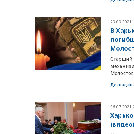
29.09.2021 
В Харь
погибш
Молос
Старший 
механизи
Молостов
Докладніш
06.07.2021 
Харько
(видео