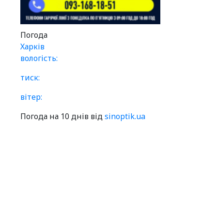
Погода
Харків
вологість:
тиск:
вітер:
Погода на 10 днів від
sinoptik.ua