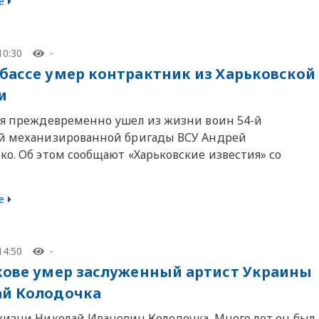
е
10:30
-
бассе умер контрактник из Харьковской
и
ря преждевременно ушел из жизни воин 54-й
й механизированной бригады ВСУ Андрей
ко. Об этом сообщают «Харьковские известия» со
е
14:50
-
кове умер заслуженный артист Украины
й Колодочка
жизни Николай Иванович Колодочка. Много лет он был