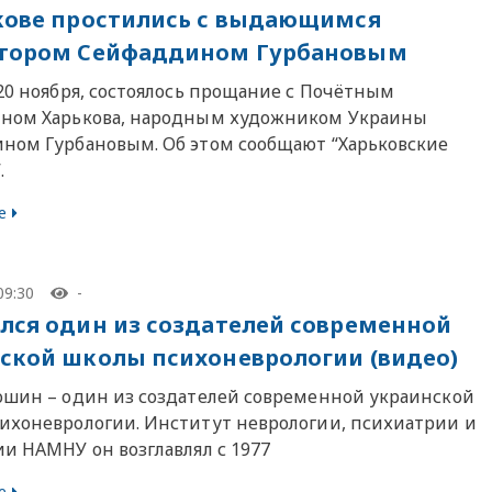
кове простились с выдающимся
птором Сейфаддином Гурбановым
 20 ноября, состоялось прощание с Почётным
ном Харькова, народным художником Украины
ном Гурбановым. Об этом сообщают “Харьковские
.
е
09:30
-
лся один из создателей современной
ской школы психоневрологии (видео)
ошин – один из создателей современной украинской
ихоневрологии. Институт неврологии, психиатрии и
ии НАМНУ он возглавлял с 1977
е