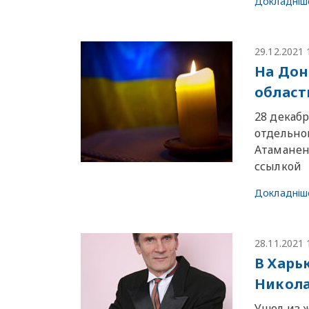
Докладніш
29.12.2021 
На Дон
област
28 декаб
отдельно
Атаманен
ссылкой
Докладніш
28.11.2021 
В Харь
Никола
Ушел из 