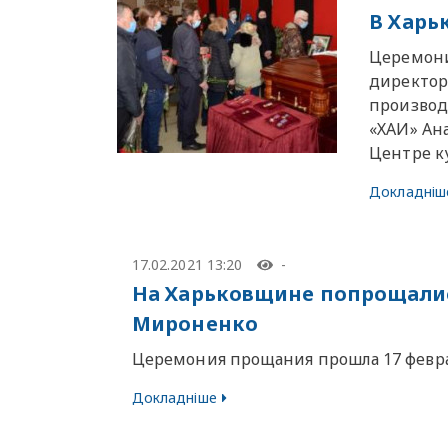
В Харь
Церемони
директор
производ
«ХАИ» Ана
Центре к
Докладніш
17.02.2021 13:20
-
На Харьковщине попрощали
Мироненко
Церемония прощания прошла 17 феврал
Докладніше