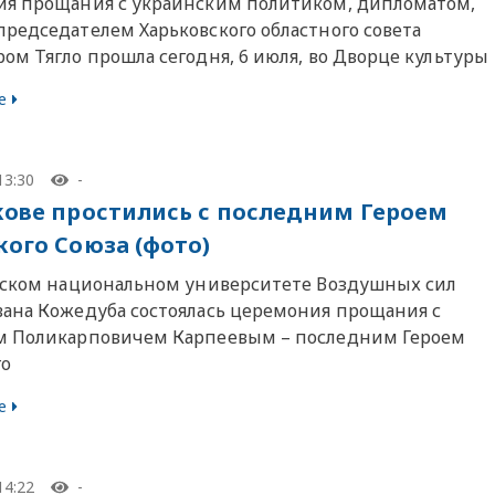
я прощания с украинским политиком, дипломатом,
редседателем Харьковского областного совета
ом Тягло прошла сегодня, 6 июля, во Дворце культуры
е
13:30
-
кове простились с последним Героем
кого Союза (фото)
вском национальном университете Воздушных сил
ана Кожедуба состоялась церемония прощания с
 Поликарповичем Карпеевым – последним Героем
го
е
14:22
-