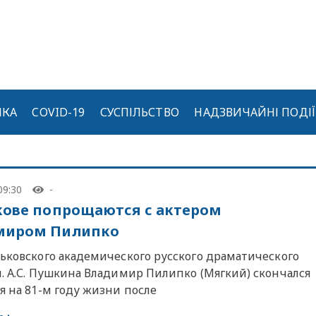
ИКА
COVID-19
СУСПІЛЬСТВО
НАДЗВИЧАЙНІ ПОДІЇ
09:30
-
кове попрощаются с актером
миром Пилипко
рьковского академического русского драматического
м. А.С. Пушкина Владимир Пилипко (Мягкий) скончался
я на 81-м году жизни после