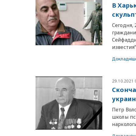
В Харь
скуль
Сегодня,
граждани
Сейфадди
известия”
Докладніш
29.10.2021 
Сконча
украин
Петр Вол
школы пс
нарколог
Докладніш