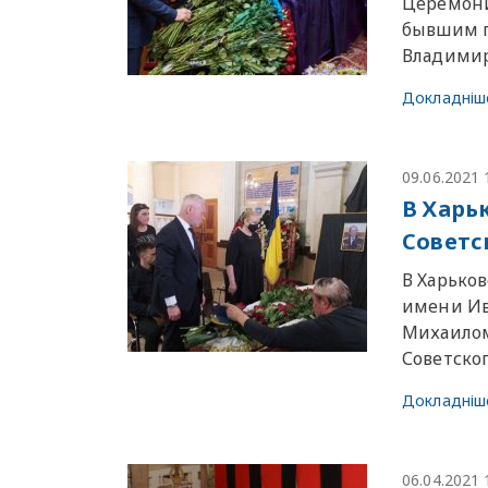
Церемони
бывшим п
Владимир
Докладніш
09.06.2021 
В Харь
Советс
В Харько
имени Ив
Михаилом
Советско
Докладніш
06.04.2021 