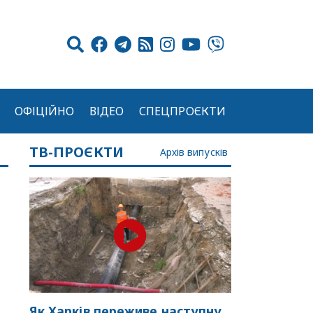
ОФІЦІЙНО
ВІДЕО
СПЕЦПРОЄКТИ
ТВ-ПРОЄКТИ
Архів випусків
Як Харків переживе наступну