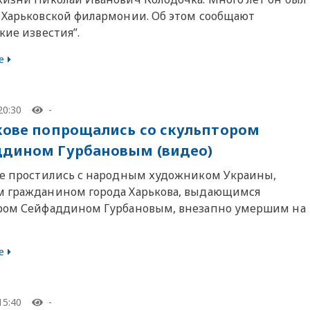
 Харьковской филармонии. Об этом сообщают
кие известия”.
е
20:30
-
кове попрощались со скульптором
дином Гурбановым (видео)
ве простились с народным художником Украины,
 гражданином города Харькова, выдающимся
ром Сейфаддином Гурбановым, внезапно умершим на
е
15:40
-