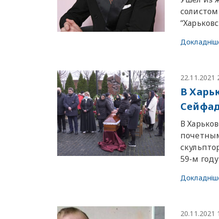
солистом
“Харьковс
Докладніш
22.11.2021 
В Харь
Сейфад
В Харько
почетным
скульпто
59-м году
Докладніш
20.11.2021 