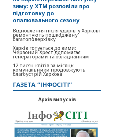
зиму: у ХТМ розповіли про
підготовку до
опалювального сезону
Відновлення після ударів: у Харкові
ремонтують пошкоджену
багатоповерхівку
Харків готується до зими:
Червоний Хрест допомагає
генераторами та обладнанням
12 тисяч квітів за місяць:
комунальники продовжують
благоустрій Харкова
ГАЗЕТА “ІНФОСІТІ”
Архів випусків