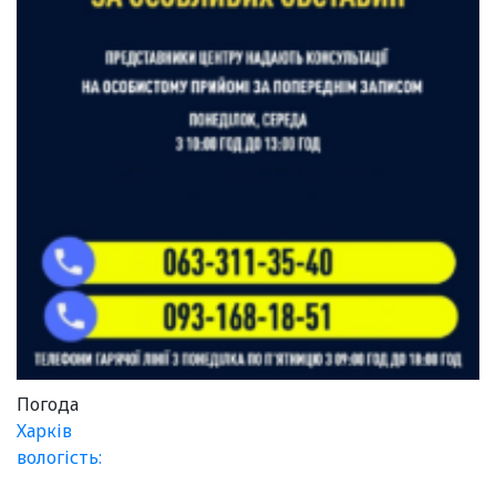
Погода
Харків
вологість: