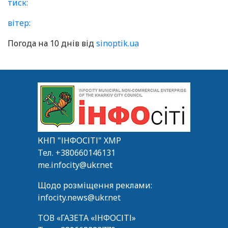
тиск:
вітер:
Погода на 10 днів від
sinoptik.ua
КНП "ІНФОСІТІ" ХМР
Тел.
+380660146131
me.infocity@ukr.net
Щодо розміщення реклами:
infocity.news@ukr.net
ТОВ «ГАЗЕТА «ІНФОСІТІ»