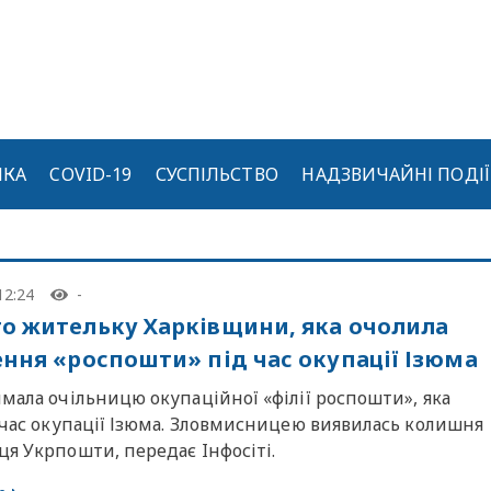
ИКА
COVID-19
СУСПІЛЬСТВО
НАДЗВИЧАЙНІ ПОДІЇ
12:24
-
о жительку Харківщини, яка очолила
ення «роспошти» під час окупації Ізюма
мала очільницю окупаційної «філії роспошти», яка
 час окупації Ізюма. Зловмисницею виявилась колишня
я Укрпошти, передає Iнфосiтi.