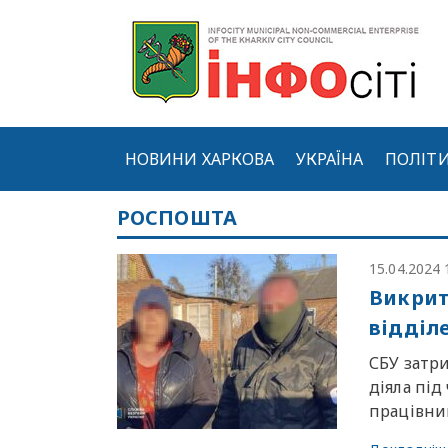
НОВИНИ ХАРКОВА
УКРАЇНА
ПОЛІТ
РОСПОШТА
15.04.2024 
Викрит
відділ
СБУ затри
діяла під
працівниц