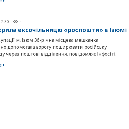
е
12:30
-
крила ексочільницю «роспошти» в Ізюмі
купації м. Ізюм 36-річна місцева мешканка
ьно допомогала ворогу поширювати російську
у через поштові відділення, повідомляє Інфосіті.
е