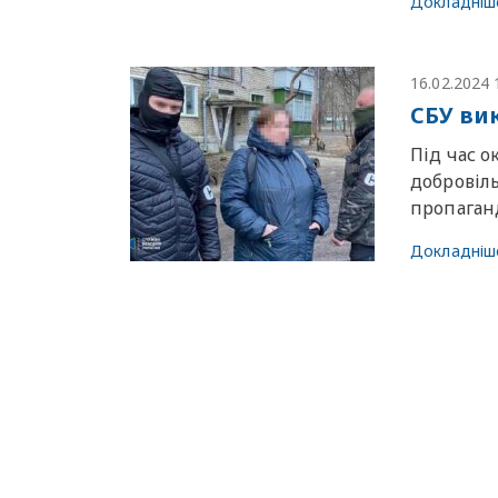
Докладніш
16.02.2024 
СБУ ви
Під час о
добровіл
пропаганд
Докладніш