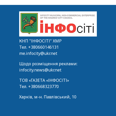
КНП "ІНФОСІТІ" ХМР
Тел.
+380660146131
me.infocity@ukr.net
Щодо розміщення реклами:
infocity.news@ukr.net
ТОВ «ГАЗЕТА «ІНФОСІТІ»
Тел.
+380668323770
Харків, м-н. Павлівський, 10