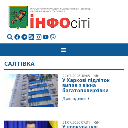
САЛТІВКА
22.07.2026 18:05
-
У Харкові підліток
випав з вікна
багатоповерхівки
Докладніше
21.07.2026 07:31
-
У прокуратурі