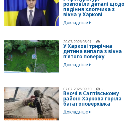
розповіли деталі щодо
падіння хлопчика з
вікна у Харкові
Докладніше
20.07.2026 08:01
-
У Харкові трирічна
дитина випала з вікна
п’ятого поверху
Докладніше
07.07.2026 09:30
-
Вночі в Салтівському
районі Харкова горіла
багатоповерхівка
Докладніше