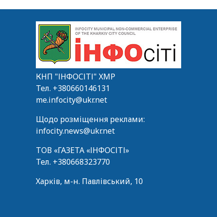
КНП "ІНФОСІТІ" ХМР
Тел.
+380660146131
me.infocity@ukr.net
Щодо розміщення реклами:
infocity.news@ukr.net
ТОВ «ГАЗЕТА «ІНФОСІТІ»
Тел.
+380668323770
Харків, м-н. Павлівський, 10