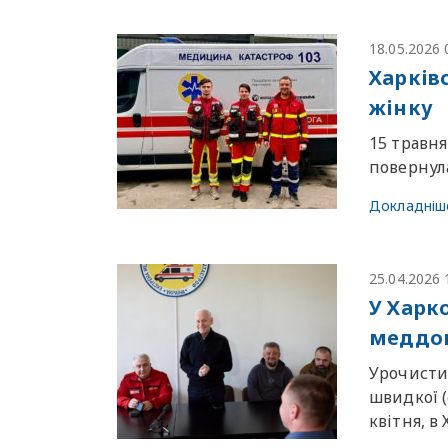
18.05.2026 
Харків
жінку
15 травня
повернула
Докладніш
25.04.2026 
У Харко
меддоп
Урочистий
швидкої (
квітня, в 