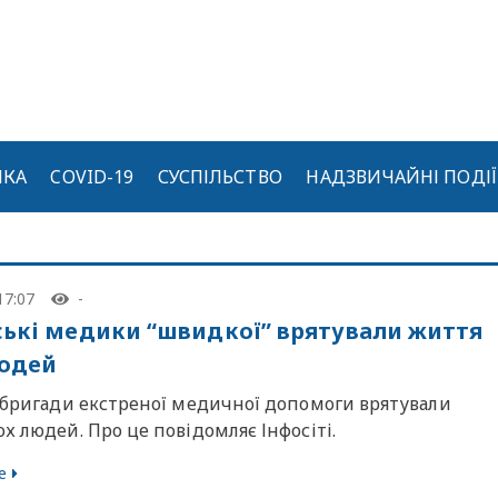
ИКА
COVID-19
СУСПІЛЬСТВО
НАДЗВИЧАЙНІ ПОДІЇ
17:07
-
ські медики “швидкої” врятували життя
юдей
і бригади екстреної медичної допомоги врятували
х людей. Про це повідомляє Інфосіті.
е