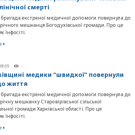
лінічної смерті
я бригада екстреної медичної допомоги повернула до
річного мешканця Богодухівської громади. Про це
є Інфосіті.
е
08:05
-
ківщині медики “швидкої” повернули
до життя
я бригада екстреної медичної допомоги повернула до
річну мешканку Старовірівської сільської
льної громади Харківської області. Про це
є Інфосіті.
е