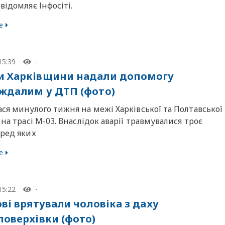
відомляє Інфосіті.
е
15:39
-
 Харківщини надали допомогу
ждалим у ДТП (фото)
ся минулого тижня на межі Харківської та Полтавської
 на трасі М-03. Внаслідок аварії травмувалися троє
еред яких
е
15:22
-
ові врятували чоловіка з даху
поверхівки (фото)