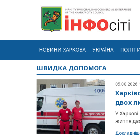
НОВИНИ ХАРКОВА
УКРАЇНА
ПОЛІТ
ШВИДКА ДОПОМОГА
05.08.2026 
Харків
двох л
У Харков
життя дво
Докладніш