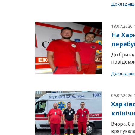
Докладніш
18.07.2026 
На Хар
перебу
До брига
повідомле
Докладніш
09.07.2026 
Харків
клініч
Вчора, 8 
врятувала