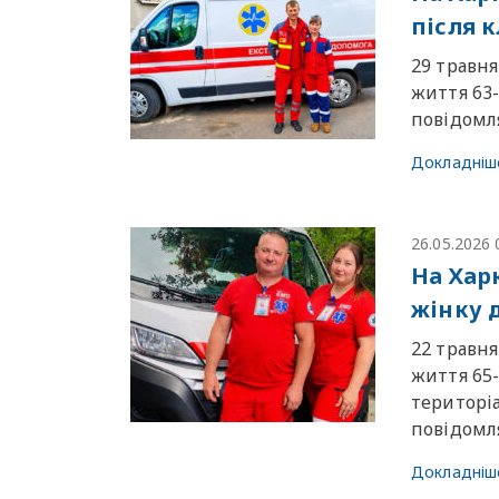
після к
29 травн
життя 63-
повідомля
Докладніш
26.05.2026 
На Хар
жінку 
22 травн
життя 65-
територіа
повідомля
Докладніш