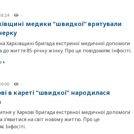
16:24
-
ківщині медики “швидкої” врятували
нерку
 на Харківщині бригада екстреної медичної допомоги
 до життя 85-річну жінку. Про це повідомляє Інфосіті.
е
16:00
-
ові в кареті “швидкої” народилася
а
липня у Харкові бригада екстреної медичної допомоги
 з’явитися на світ новому життю. Про це
є Iнфосiтi.