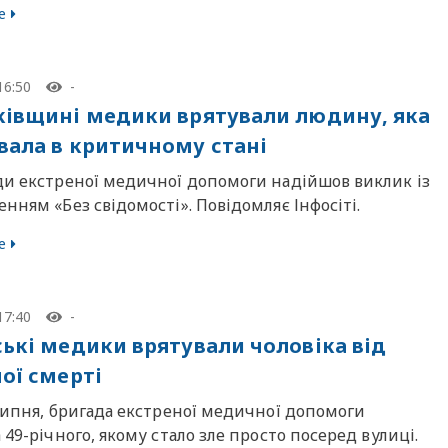
е
16:50
-
ківщині медики врятували людину, яка
вала в критичному стані
ди екстреної медичної допомоги надійшов виклик із
нням «Без свідомості». Повідомляє Інфосіті.
е
17:40
-
ські медики врятували чоловіка від
ної смерті
липня, бригада екстреної медичної допомоги
 49-річного, якому стало зле просто посеред вулиці.