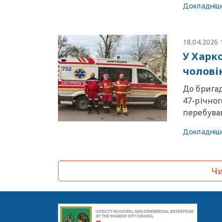
Докладніш
18.04.2026 
У Харк
чоловік
До брига
47-річног
перебував
Докладніш
Чи