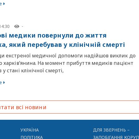
е
14:30
-
ові медики повернули до життя
а, який перебував у клінічній смерті
ди екстреної медичної допомоги надійшов виклик до
о харків’янина. На момент прибуття медиків пацієнт
 у стані клінічної смерті,
е
тати всі новини
УКРАЇНА
ДЛЯ ЗВЕРНЕНЬ –
ПОЛІТИКА
ЗАПОБІГАННЯ КОРУП