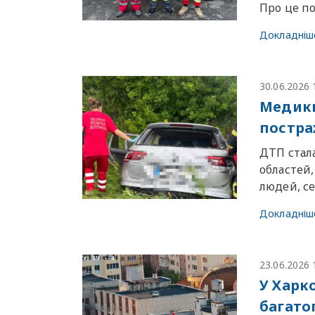
Про це по
Докладніш
30.06.2026 
Медики
постра
ДТП стала
областей,
людей, с
Докладніш
23.06.2026 
У Харк
багато