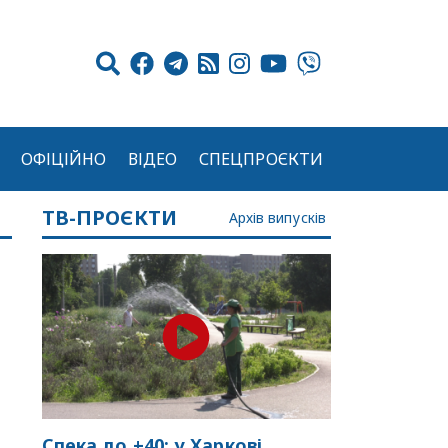
ОФІЦІЙНО
ВІДЕО
СПЕЦПРОЄКТИ
ТВ-ПРОЄКТИ
Архів випусків
Спека до +40: у Харкові