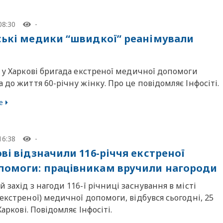
08:30
-
ські медики “швидкої” реанімували
 у Харкові бригада екстреної медичної допомоги
 до життя 60-річну жінку. Про це повідомляє Інфосіті.
е
16:38
-
ві відзначили 116-річчя екстреної
омоги: працівникам вручили нагороди
 захід з нагоди 116-ї річниці заснування в місті
екстреної) медичної допомоги, відбувся сьогодні, 25
Харкові. Повідомляє Інфосіті.