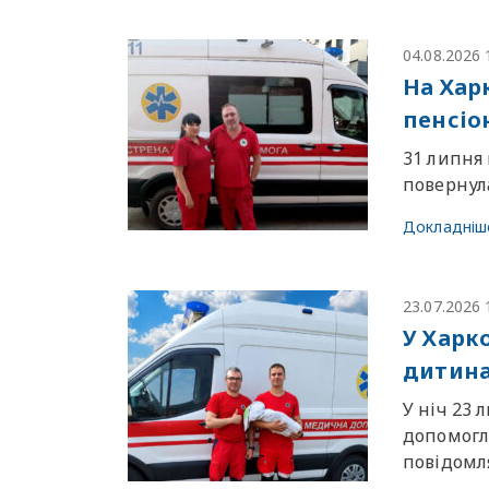
04.08.2026 
На Хар
пенсіо
31 липня
повернула
Докладніш
23.07.2026 
У Харк
дитин
У ніч 23 
допомогла
повiдомля