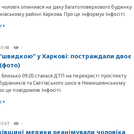
 чоловік опинився на даху багатоповерхового будинку
івському районі Харкова. Про це інформує Інфосіті.
е
15:48
-
 “швидкою” у Харкові: постраждали двоє
(фото)
 близько 09:20 сталася ДТП на перехресті проспекту
будівників та Салтівського шосе в Немишлянському
ро це повідомляє Інфосіті.
е
15:07
-
ківщині медики реанімували чоловіка