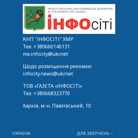
КНП "ІНФОСІТІ" ХМР
Тел.
+380660146131
me.infocity@ukr.net
Щодо розміщення реклами:
infocity.news@ukr.net
ТОВ «ГАЗЕТА «ІНФОСІТІ»
Тел.
+380668323770
Харків, м-н. Павлівський, 10
УКРАЇНА
ДЛЯ ЗВЕРНЕНЬ –