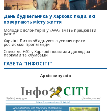
День будівельника у Харкові: люди, які
повертають місту життя
Молодих волонтерів у «AVA» вчать працювати
разом
Харків і Литва об’єднують зусилля проти
російської пропаганди
Спека до +40: у Харкові посилили догляд за
парками та клумбами
ГАЗЕТА “ІНФОСІТІ”
Архів випусків