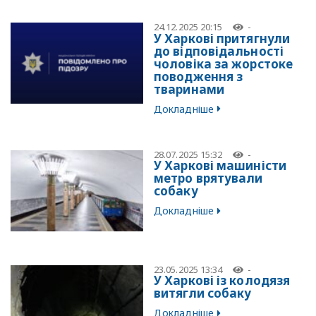
24.12.2025 20:15
-
У Харкові притягнули
до відповідальності
чоловіка за жорстоке
поводження з
тваринами
Докладніше
28.07.2025 15:32
-
У Харкові машиністи
метро врятували
собаку
Докладніше
23.05.2025 13:34
-
У Харкові із колодязя
витягли собаку
Докладніше