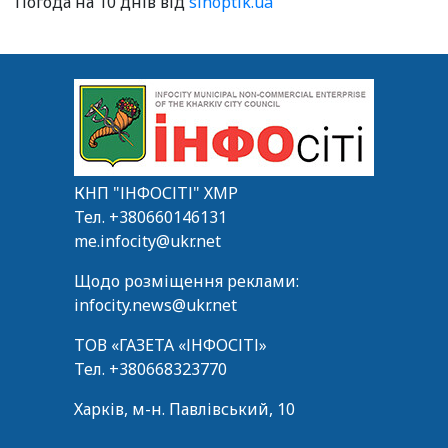
Погода на 10 днів від
sinoptik.ua
КНП "ІНФОСІТІ" ХМР
Тел.
+380660146131
me.infocity@ukr.net
Щодо розміщення реклами:
infocity.news@ukr.net
ТОВ «ГАЗЕТА «ІНФОСІТІ»
Тел.
+380668323770
Харків, м-н. Павлівський, 10