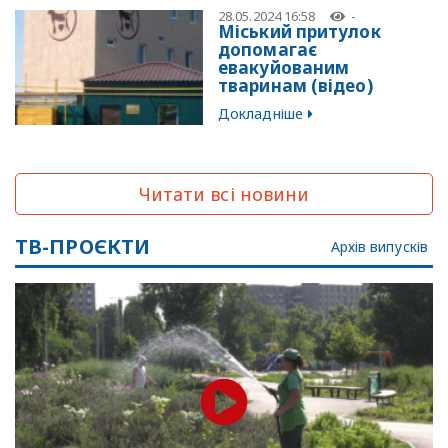
28.05.2024 16:58
-
Міський притулок
допомагає
евакуйованим
тваринам (відео)
Докладніше
Читати всі новини
ТВ-ПРОЄКТИ
Архів випусків