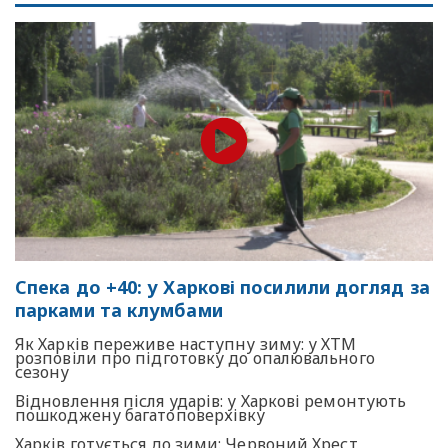
Спека до +40: у Харкові посилили догляд за
парками та клумбами
Як Харків переживе наступну зиму: у ХТМ
розповіли про підготовку до опалювального
сезону
Відновлення після ударів: у Харкові ремонтують
пошкоджену багатоповерхівку
Харків готується до зими: Червоний Хрест