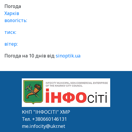
Погода
Харків
вологість:
тиск:
вітер:
Погода на 10 днів від
sinoptik.ua
КНП "ІНФОСІТІ" ХМР
Тел.
+380660146131
me.infocity@ukr.net