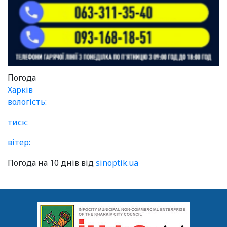
Погода
Харків
вологість:
тиск:
вітер:
Погода на 10 днів від
sinoptik.ua