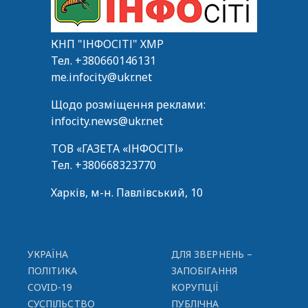
КНП "ІНФОСІТІ" ХМР
Тел.
+380660146131
me.infocity@ukr.net
Щодо розміщення реклами:
infocity.news@ukr.net
ТОВ «ГАЗЕТА «ІНФОСІТІ»
Тел.
+380668323770
Харків, м-н. Павлівський, 10
УКРАЇНА
ДЛЯ ЗВЕРНЕНЬ –
ПОЛІТИКА
ЗАПОБІГАННЯ
COVID-19
КОРУПЦІЇ
СУСПІЛЬСТВО
ПУБЛІЧНА