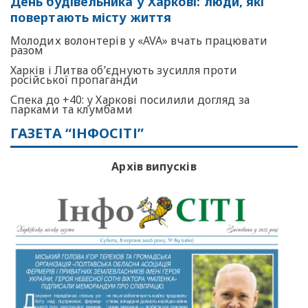
День будівельника у Харкові: люди, які
повертають місту життя
Молодих волонтерів у «AVA» вчать працювати
разом
Харків і Литва об’єднують зусилля проти
російської пропаганди
Спека до +40: у Харкові посилили догляд за
парками та клумбами
ГАЗЕТА “ІНФОСІТІ”
Архів випусків