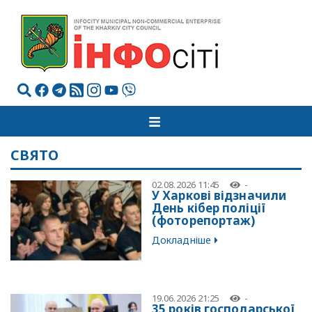
СВЯТО
02.08.2026 11:45
-
У Харкові відзначили
День кібер поліції
(фоторепортаж)
Докладніше
19.06.2026 21:25
-
35 років господарської