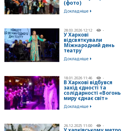
(фото)
Докладніше
28.03.2026 12:12
-
У Харкові
відсвяткували
Міжнародний день
театру
Докладніше
18.01.2026 11:46
-
В Харкові відбувся
захід єдності та
солідарності «Вогонь
миру єднає світ»
Докладніше
26.12.2025 11:00
-
У харківському метро