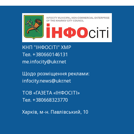
КНП "ІНФОСІТІ" ХМР
Тел.
+380660146131
me.infocity@ukr.net
Щодо розміщення реклами:
infocity.news@ukr.net
ТОВ «ГАЗЕТА «ІНФОСІТІ»
Тел.
+380668323770
Харків, м-н. Павлівський, 10