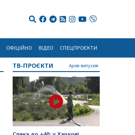
ОФІЦІЙНО
ВІДЕО
СПЕЦПРОЄКТИ
ТВ-ПРОЄКТИ
Архів випусків
Спека до +40: у Харкові