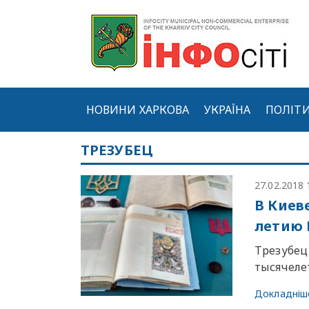
НОВИНИ ХАРКОВА
УКРАЇНА
ПОЛІТ
ТРЕЗУБЕЦ
27.02.2018 
В Киев
летию 
Трезубец
тысячел
Докладніш