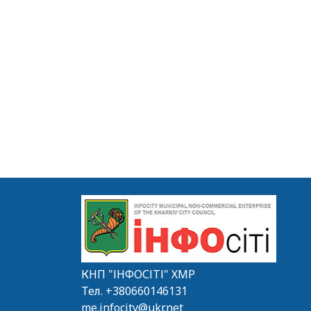
КНП "ІНФОСІТІ" ХМР
Тел.
+380660146131
me.infocity@ukr.net