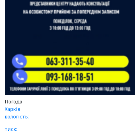
Погода
Харків
вологість:
тиск: