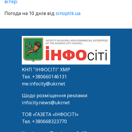
вітер:
Погода на 10 днів від
sinoptik.ua
КНП "ІНФОСІТІ" ХМР
Тел.
+380660146131
me.infocity@ukr.net
Щодо розміщення реклами:
infocity.news@ukr.net
ТОВ «ГАЗЕТА «ІНФОСІТІ»
Тел.
+380668323770