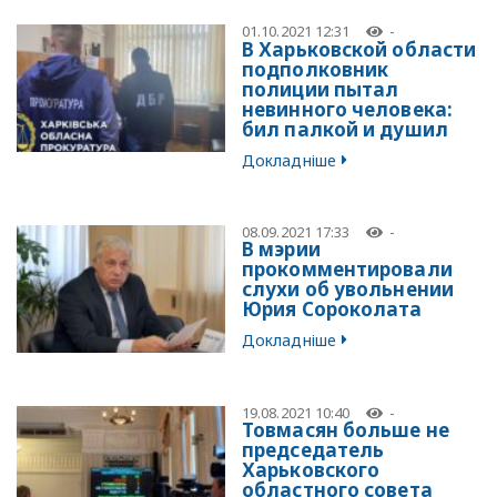
01.10.2021 12:31
-
В Харьковской области
подполковник
полиции пытал
невинного человека:
бил палкой и душил
Докладніше
08.09.2021 17:33
-
В мэрии
прокомментировали
слухи об увольнении
Юрия Сороколата
Докладніше
19.08.2021 10:40
-
Товмасян больше не
председатель
Харьковского
областного совета