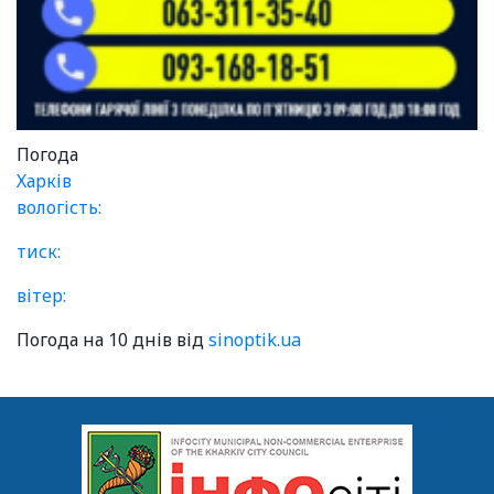
Погода
Харків
вологість:
тиск:
вітер:
Погода на 10 днів від
sinoptik.ua