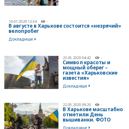
10.07.2020 12:34
-
В августе в Харькове состоится «незрячий»
велопробег
Докладніше
23.05.2020 04:42
-
Символ красоты и
мощный оберег –
газета «Харьковские
известия»
Докладніше
22.05.2020 09:20
-
В Харькове масштабно
отметили День
вышиванки. ФОТО
Докладніше