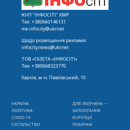
КНП "ІНФОСІТІ" ХМР
Тел.
+380660146131
me.infocity@ukr.net
Щодо розміщення реклами:
infocity.news@ukr.net
ТОВ «ГАЗЕТА «ІНФОСІТІ»
Тел.
+380668323770
Харків, м-н. Павлівський, 10
УКРАЇНА
ДЛЯ ЗВЕРНЕНЬ –
ПОЛІТИКА
ЗАПОБІГАННЯ
COVID-19
КОРУПЦІЇ
СУСПІЛЬСТВО
ПУБЛІЧНА