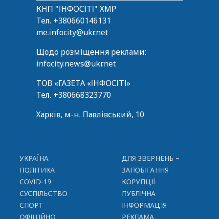
КНП "ІНФОСІТІ" ХМР
Тел.
+380660146131
me.infocity@ukr.net
Щодо розміщення реклами:
infocity.news@ukr.net
ТОВ «ГАЗЕТА «ІНФОСІТІ»
Тел.
+380668323770
Харків, м-н. Павлівський, 10
УКРАЇНА
ДЛЯ ЗВЕРНЕНЬ –
ПОЛІТИКА
ЗАПОБІГАННЯ
COVID-19
КОРУПЦІЇ
СУСПІЛЬСТВО
ПУБЛІЧНА
СПОРТ
ІНФОРМАЦІЯ
ОФІЦІЙНО
РЕКЛАМА