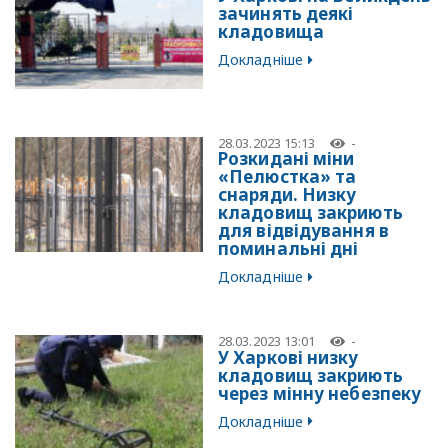
зачинять деякі
кладовища
Докладніше
28.03.2023 15:13
-
Розкидані міни
«Пелюстка» та
снаряди. Низку
кладовищ закриють
для відвідування в
поминальні дні
Докладніше
28.03.2023 13:01
-
У Харкові низку
кладовищ закриють
через мінну небезпеку
Докладніше