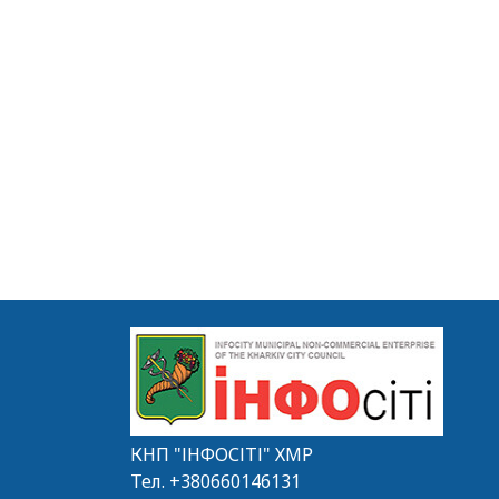
КНП "ІНФОСІТІ" ХМР
Тел.
+380660146131