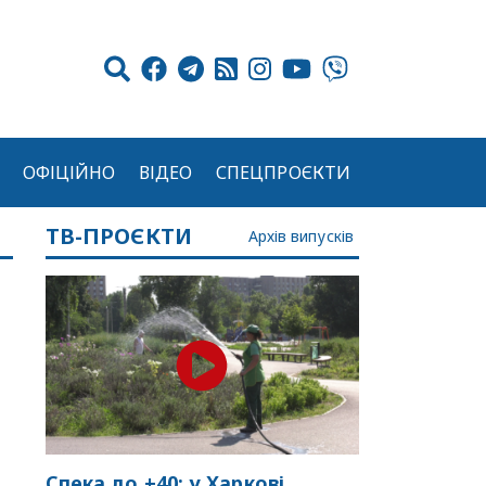
ОФІЦІЙНО
ВІДЕО
СПЕЦПРОЄКТИ
ТВ-ПРОЄКТИ
Архів випусків
Спека до +40: у Харкові