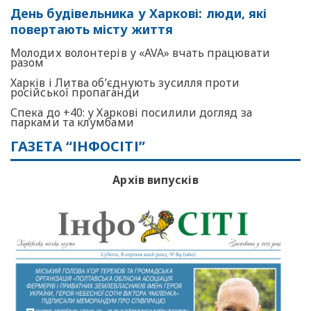
День будівельника у Харкові: люди, які
повертають місту життя
Молодих волонтерів у «AVA» вчать працювати
разом
Харків і Литва об’єднують зусилля проти
російської пропаганди
Спека до +40: у Харкові посилили догляд за
парками та клумбами
ГАЗЕТА “ІНФОСІТІ”
Архів випусків