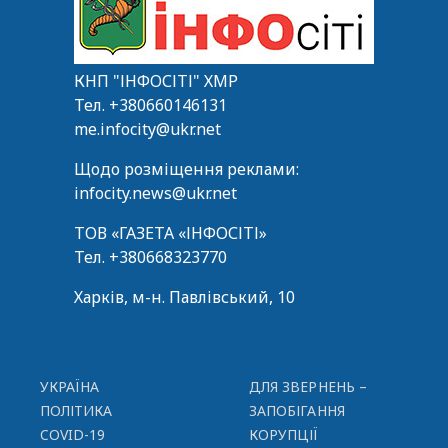
КНП "ІНФОСІТІ" ХМР
Тел.
+380660146131
me.infocity@ukr.net
Щодо розміщення реклами:
infocity.news@ukr.net
ТОВ «ГАЗЕТА «ІНФОСІТІ»
Тел.
+380668323770
Харків, м-н. Павлівський, 10
УКРАЇНА
ДЛЯ ЗВЕРНЕНЬ –
ПОЛІТИКА
ЗАПОБІГАННЯ
COVID-19
КОРУПЦІЇ