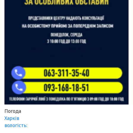
Погода
Харків
вологість: