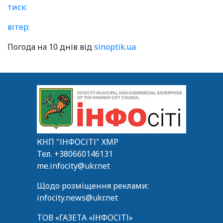
тиск:
вітер:
Погода на 10 днів від
sinoptik.ua
КНП "ІНФОСІТІ" ХМР
Тел.
+380660146131
me.infocity@ukr.net
Щодо розміщення реклами:
infocity.news@ukr.net
ТОВ «ГАЗЕТА «ІНФОСІТІ»