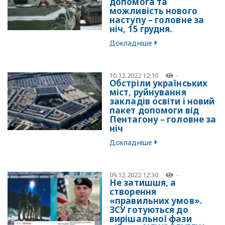
допомога та
можливість нового
наступу – головне за
ніч, 15 грудня.
Докладніше
10.12.2022 12:10
-
Обстріли українських
міст, руйнування
закладів освіти і новий
пакет допомоги від
Пентагону – головне за
ніч
Докладніше
09.12.2022 12:30
-
Не затишшя, а
створення
«правильних умов».
ЗСУ готуються до
вирішальної фази