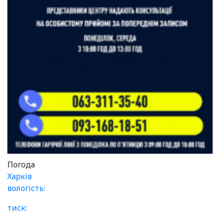
Погода
Харків
вологість:
тиск: