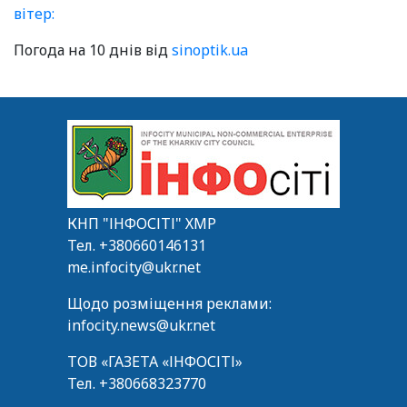
вітер:
Погода на 10 днів від
sinoptik.ua
КНП "ІНФОСІТІ" ХМР
Тел.
+380660146131
me.infocity@ukr.net
Щодо розміщення реклами:
infocity.news@ukr.net
ТОВ «ГАЗЕТА «ІНФОСІТІ»
Тел.
+380668323770