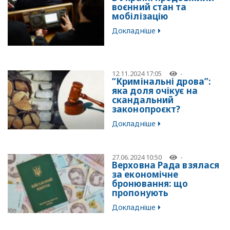
воєнний стан та
мобілізацію
Докладніше
12.11.2024 17:05
-
“Кримінальні дрова”:
яка доля очікує на
скандальний
законопроєкт?
Докладніше
27.06.2024 10:50
-
Верховна Рада взялася
за економічне
бронювання: що
пропонують
Докладніше