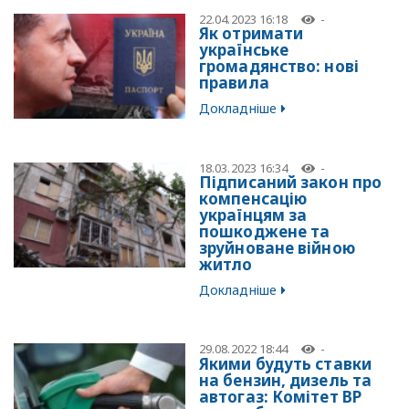
22.04.2023 16:18
-
Як отримати
українське
громадянство: нові
правила
Докладніше
18.03.2023 16:34
-
Підписаний закон про
компенсацію
українцям за
пошкоджене та
зруйноване війною
житло
Докладніше
29.08.2022 18:44
-
Якими будуть ставки
на бензин, дизель та
автогаз: Комітет ВР