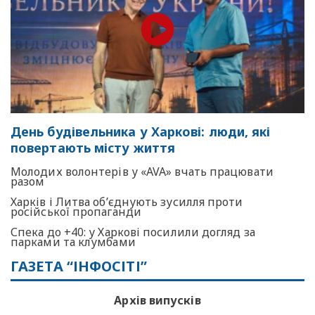
День будівельника у Харкові: люди, які
повертають місту життя
Молодих волонтерів у «AVA» вчать працювати
разом
Харків і Литва об’єднують зусилля проти
російської пропаганди
Спека до +40: у Харкові посилили догляд за
парками та клумбами
ГАЗЕТА “ІНФОСІТІ”
Архів випусків