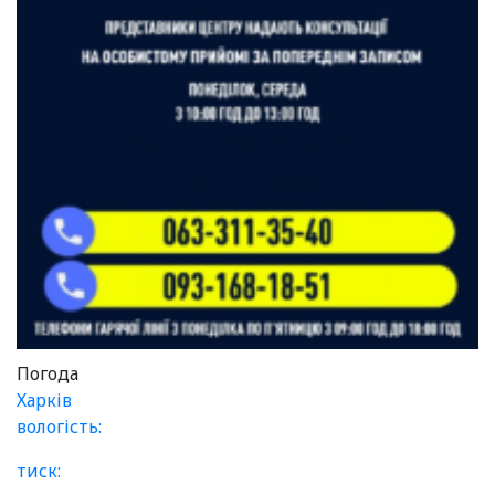
Погода
Харків
вологість:
тиск: