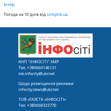
вітер:
Погода на 10 днів від
sinoptik.ua
КНП "ІНФОСІТІ" ХМР
Тел.
+380660146131
me.infocity@ukr.net
Щодо розміщення реклами:
infocity.news@ukr.net
ТОВ «ГАЗЕТА «ІНФОСІТІ»
Тел.
+380668323770