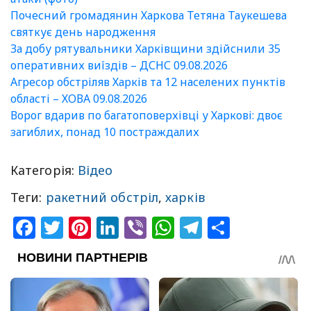
Почесний громадянин Харкова Тетяна Таукешева
святкує день народження
За добу рятувальники Харківщини здійснили 35
оперативних виїздів – ДСНС 09.08.2026
Агресор обстріляв Харків та 12 населених пунктів
області – ХОВА 09.08.2026
Ворог вдарив по багатоповерхівці у Харкові: двоє
загиблих, понад 10 постраждалих
Категорія:
Відео
Теги:
ракетний обстріл
,
харків
Facebook
Twitter
Pinterest
LinkedIn
Viber
WhatsApp
Telegram
Share