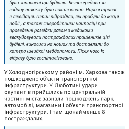
були заповнені цю будівлю. Безпосередньо за
годину пожежу було локалізовано. Наразі триває
її ліквідація. Перші підрозділи, які прибули до місця
події , а також співробітники нацполіці при
проведенні розвідки разом з медиками
евакуйовували постраждалих працівників цієї
будівлі, виносили на ношах та доставляли до
катера швидкої меддопомоги. Після чого їх
відразу було госпіталізовано.
У Холодногірському районі м. Харкова також
пошкоджено об’єкти транспортної
інфраструктури. У Люботині удари
окупантів прийшлись по центральній
частині міста: зазнали пошкоджень парк,
автомобілі, магазини і об’єкти транспортної
інфраструктури. І там щонайменше 8
постраждалих.