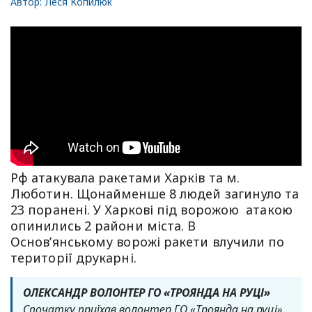
Автор:
Леся Копилюк
Рф атакувала ракетами Харків та м.
Люботин. Щонайменше 8 людей загинуло та
23 поранені. У Харкові під ворожою атакою
опинились 2 райони міста. В
Основʼянському ворожі ракети влучили по
території друкарні.
ОЛЕКСАНДР ВОЛОНТЕР ГО «ТРОЯНДА НА РУЦІ»
Спочатку приїхав волонтер ГО «Троянда на руці»,