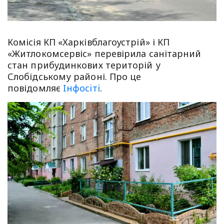
Комісія КП «Харківблагоустрій» і КП
«Житлокомсервіс» перевірила санітарний
стан прибудинкових територій у
Слобідському районі. Про це
повідомляє
Iнфосiтi
.