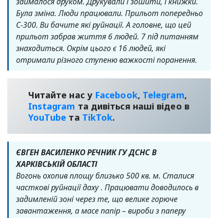
займалося друком. Друкували і зошити, і книжки.
Була зміна. Люди працювали. Прильот попередньо
С-300. Ви бачите які руйнації. А головне, що цей
прильот забрав життя 6 людей. 7 під питанням
знаходиться. Окрім цього є 16 людей, які
отримали різного ступеню важкості поранення.
Читайте нас у
Facebook
,
Telegram
,
Instagram
та дивіться наші відео в
YouТube
та
TikTok
.
ЄВГЕН ВАСИЛЕНКО РЕЧНИК ГУ ДСНС В
ХАРКІВСЬКІЙ ОБЛАСТІ
Вогонь охопив площу близько 500 кв. м. Сталися
часткові руйнації даху . Працювати доводилось в
задимленій зоні через те, що велике горюче
завантаження, а масе папір – вироби з паперу