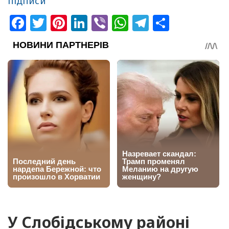
підписи
Facebook
Twitter
Pinterest
LinkedIn
Viber
WhatsApp
Telegram
Share
У Слобідському районі