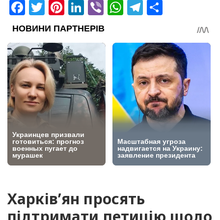
Facebook
Twitter
Pinterest
LinkedIn
Viber
WhatsApp
Telegram
Share
Харків’ян просять
підтримати петицію щодо