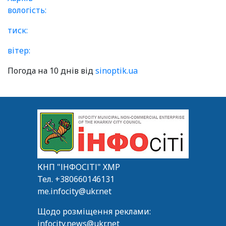
вологість:
тиск:
вітер:
Погода на 10 днів від
sinoptik.ua
КНП "ІНФОСІТІ" ХМР
Тел.
+380660146131
me.infocity@ukr.net
Щодо розміщення реклами:
infocity.news@ukr.net