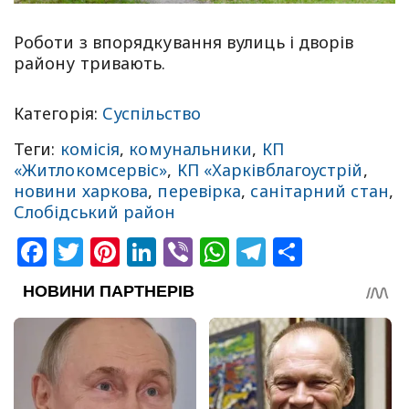
Роботи з впорядкування вулиць і дворів
району тривають.
Категорія:
Суспільство
Теги:
комісія
,
комунальники
,
КП
«Житлокомсервіс»
,
КП «Харківблагоустрій
,
новини харкова
,
перевірка
,
санітарний стан
,
Слобідський район
Facebook
Twitter
Pinterest
LinkedIn
Viber
WhatsApp
Telegram
Share