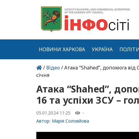
НОВИНИ ХАРКОВА
УКРАЇНА
ПОЛІТ
/
Відео
/ Атака “Shahed”, допомога від 
січня
Атака “Shahed”, допо
16 та успіхи ЗСУ – го
05.01.2024 11:25
-
Автор:
Марія Соловйова