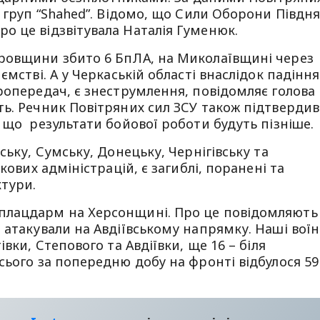
а груп “Shahed”. Відомо, що Сили Оборони Півдн
о це відзвітувала Наталія Гуменюк.
ровщини збито 6 БпЛА, на Миколаївщині через
ємстві. А у Черкаській області внаслідок падіння
ропередач, є знеструмлення, повідомляє голова
ь. Речник Повітряних сил ЗСУ також підтвердив
 що результати бойової роботи будуть пізніше.
ську, Сумську, Донецьку, Чернігівську та
кових адміністрацій, є загиблі, поранені та
тури.
плацдарм на Херсонщині. Про це повідомляють
 атакували на Авдіївському напрямку. Наші вої
вки, Степового та Авдіївки, ще 16 – біля
сього за попередню добу на фронті відбулося 59