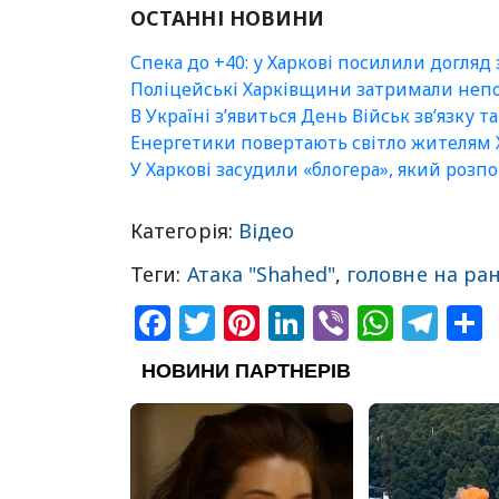
ОСТАННІ НОВИНИ
Спека до +40: у Харкові посилили догляд
Поліцейські Харківщини затримали непо
В Україні зʼявиться День Військ зв’язку т
Енергетики повертають світло жителям Х
У Харкові засудили «блогера», який роз
Категорія:
Відео
Теги:
Атака "Shahed"
,
головне на ра
Facebook
Twitter
Pinterest
LinkedIn
Viber
What
Tel