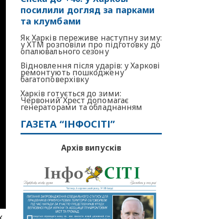
посилили догляд за парками
та клумбами
Як Харків переживе наступну зиму:
у ХТМ розповіли про підготовку до
опалювального сезону
Відновлення після ударів: у Харкові
ремонтують пошкоджену
багатоповерхівку
Харків готується до зими:
Червоний Хрест допомагає
генераторами та обладнанням
ГАЗЕТА “ІНФОСІТІ”
Архів випусків
х