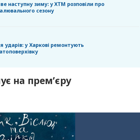
ве наступну зиму: у ХТМ розповіли про
палювального сезону
я ударів: у Харкові ремонтують
атоповерхівку
ує на прем’єру