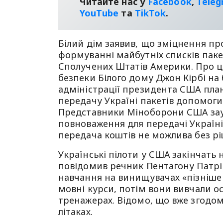
Читайте нас у
Facebook
,
Tele
YouТube
та
TikTok
.
Білий дім заявив, що зміцнення пр
формуванні майбутніх списків паке
Сполучених Штатів Америки. Про ц
безпеки Білого дому Джон Кірбі на 
адміністрації президента США пла
передачу Україні пакетів допомоги
Представники Міноборони США зау
повноваження для передачі Україні
передача коштів не можлива без рі
Українські пілоти у США закінчать н
повідомив речник Пентагону Патрік
навчання на винищувачах «пізніше
мовні курси, потім вони вивчали осн
тренажерах. Відомо, що вже згодом
літаках.