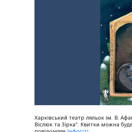
Харківський театр ляльок ім. В. Аф
Віслюк та Зірка". Квитки можна бу
повідомляє
Інфосіті
.