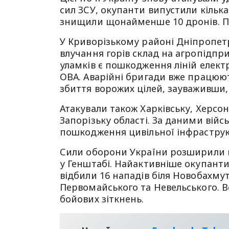
сил ЗСУ, окупанти випустили кільк
знищили щонайменше 10 дронів. Пр
У Криворізькому районі Дніпропет
влучання горів склад на агропідпри
уламків є пошкодження ліній елект
ОВА. Аварійні бригади вже працюют
збиття ворожих цілей, зауваживши,
Атакували також Харківську, Херсон
Запорізьку області. За даними війсь
пошкодження цивільної інфраструк
Сили оборони України розширили 
у Генштабі. Найактивніше окупанти
відбили 16 нападів біля Новобахмуті
Первомайського та Невельського. В
бойових зіткнень.