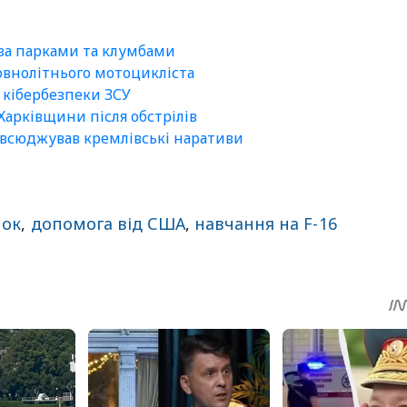
 за парками та клумбами
внолітнього мотоцикліста
а кібербезпеки ЗСУ
арківщини після обстрілів
повсюджував кремлівські наративи
нок
,
допомога від США
,
навчання на F-16
sApp
egram
Share