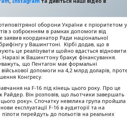
gram
,
Instagram
та дивіться наші відео в
отиповітряної оборони України є пріоритетом 
тів з озброєнням в рамках допомоги від
е заявив координатор Ради національної
брифінгу у Вашингтоні. Кірбі додав, що в
нують це реалізувати щойно вдасться відновити
. Наразі ж Вашингтону бракує фінансування.
важуть, що Пентагон має формальні
 військової допомоги на 4,2 млрд доларів, прот
шення Конгресу.
авчання на F-16 під кінець цього року. Про це
 Райдер. Він розповів, що льотчики завершать
 цього року». Спочатку невелика група пройшла
ови експлуатації F-16 в аудиторії та на
 пілоти перейдуть до польотів на реальних