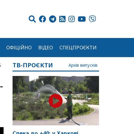
ОФІЦІЙНО
ВІДЕО
СПЕЦПРОЄКТИ
ТВ-ПРОЄКТИ
5
Архів випусків
-
Спека до +40: у Харкові