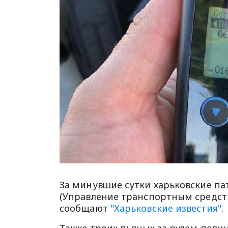
За минувшие сутки харьковские пат
(Управление транспортным средств
сообщают
"Харьковские известия"
.
Также троих пьяных за рулем поли