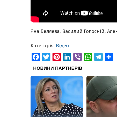
Яна Беляева, Василий Голосній, Ал
Категорія:
Відео
Facebook
Twitter
Pinterest
LinkedIn
Viber
What
Tel