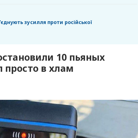
б’єднують зусилля проти російської
 остановили 10 пьяных
 просто в хлам