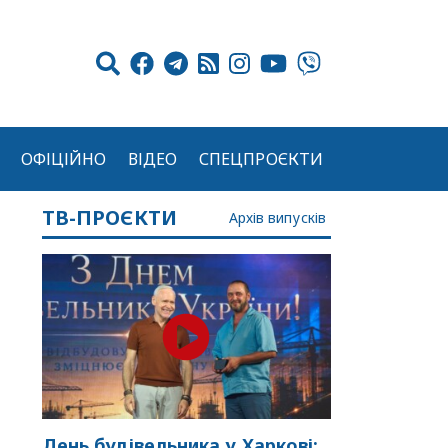
ОФІЦІЙНО
ВІДЕО
СПЕЦПРОЄКТИ
ТВ-ПРОЄКТИ
Архів випусків
День будівельника у Харкові: