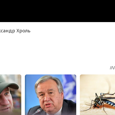
ександр Хроль
sApp
egram
Share